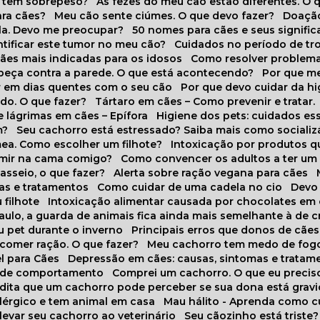
o tem sobrepeso?
As fezes do meu cão estão diferentes. O 
para cães?
Meu cão sente ciúmes. O que devo fazer?
Doaçã
la. Devo me preocupar?
50 nomes para cães e seus signifi
ntificar este tumor no meu cão?
Cuidados no período de tr
cães mais indicadas para os idosos
Como resolver problema
abeça contra a parede. O que está acontecendo?
Por que 
r em dias quentes com o seu cão
Por que devo cuidar da h
udo. O que fazer?
Tártaro em cães – Como prevenir e tratar.
 lágrimas em cães – Epífora
Higiene dos pets: cuidados es
m?
Seu cachorro está estressado? Saiba mais como socializá
ea. Como escolher um filhote?
Intoxicação por produtos 
rmir na cama comigo?
Como convencer os adultos a ter u
asseio, o que fazer?
Alerta sobre ração vegana para cães
sas e tratamentos
Como cuidar de uma cadela no cio
Dev
 filhote
Intoxicação alimentar causada por chocolates em
Paulo, a guarda de animais fica ainda mais semelhante à de c
u pet durante o inverno
Principais erros que donos de cã
 comer ração. O que fazer?
Meu cachorro tem medo de fogo
l para Cães
Depressão em cães: causas, sintomas e tratam
s de comportamento
Comprei um cachorro. O que eu precis
redita que um cachorro pode perceber se sua dona está grav
alérgico e tem animal em casa
Mau hálito - Aprenda como c
 levar seu cachorro ao veterinário
Seu cãozinho está triste?