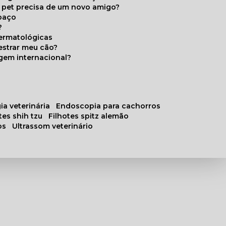
u pet precisa de um novo amigo?
paço
?
ermatológicas
estrar meu cão?
gem internacional?
ia veterinária
endoscopia para cachorros
otes shih tzu
filhotes spitz alemão
os
ultrassom veterinário