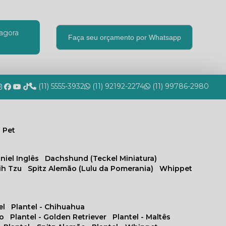
agora
Faça seu orçamento por Whatsapp
(11) 5555-3932
(11) 92192-2274
(11) 99786-2980
 Pet
niel Inglês
Dachshund (Teckel Miniatura)
hih Tzu
Spitz Alemão (Lulu da Pomerania)
Whippet
el
Plantel - Chihuahua
no
Plantel - Golden Retriever
Plantel - Maltês