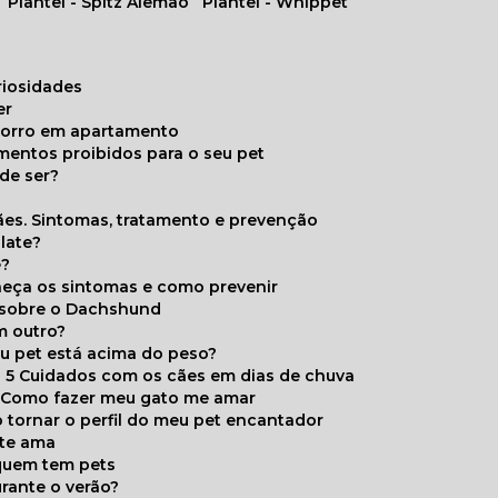
Plantel - Spitz Alemão
Plantel - Whippet
uriosidades
er
chorro em apartamento
limentos proibidos para o seu pet
de ser?
ães. Sintomas, tratamento e prevenção
late?
e?
onheça os sintomas e como prevenir
s sobre o Dachshund
m outro?
eu pet está acima do peso?
5 Cuidados com os cães em dias de chuva
Como fazer meu gato me amar
 tornar o perfil do meu pet encantador
 te ama
 quem tem pets
rante o verão?