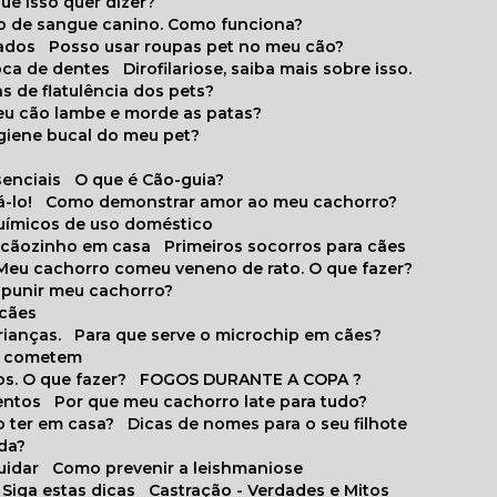
que isso quer dizer?
o de sangue canino. Como funciona?
cados
Posso usar roupas pet no meu cão?
oca de dentes
Dirofilariose, saiba mais sobre isso.
s de flatulência dos pets?
meu cão lambe e morde as patas?
igiene bucal do meu pet?
senciais
O que é Cão-guia?
-lo!
Como demonstrar amor ao meu cachorro?
químicos de uso doméstico
m cãozinho em casa
Primeiros socorros para cães
Meu cachorro comeu veneno de rato. O que fazer?
o punir meu cachorro?
 cães
rianças.
Para que serve o microchip em cães?
es cometem
s. O que fazer?
FOGOS DURANTE A COPA ?
entos
Por que meu cachorro late para tudo?
o ter em casa?
Dicas de nomes para o seu filhote
ida?
uidar
Como prevenir a leishmaniose
 Siga estas dicas
Castração - Verdades e Mitos