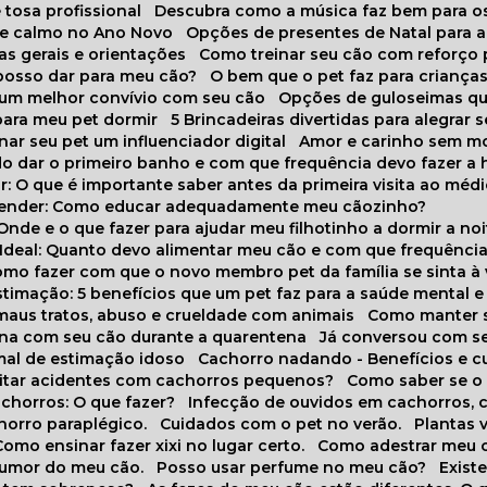
 tosa profissional
Descubra como a música faz bem para o
o e calmo no Ano Novo
Opções de presentes de Natal para a
cas gerais e orientações
Como treinar seu cão com reforço 
 posso dar para meu cão?
O bem que o pet faz para criança
a um melhor convívio com seu cão
Opções de guloseimas qu
para meu pet dormir
5 Brincadeiras divertidas para alegrar 
rnar seu pet um influenciador digital
Amor e carinho sem 
do dar o primeiro banho e com que frequência devo fazer a 
r: O que é importante saber antes da primeira visita ao médi
prender: Como educar adequadamente meu cãozinho?
 Onde e o que fazer para ajudar meu filhotinho a dormir a no
o Ideal: Quanto devo alimentar meu cão e com que frequênci
Como fazer com que o novo membro pet da família se sinta à
stimação: 5 benefícios que um pet faz para a saúde mental e 
 maus tratos, abuso e crueldade com animais
Como manter s
tina com seu cão durante a quarentena
Já conversou com s
mal de estimação idoso
Cachorro nadando - Benefícios e 
evitar acidentes com cachorros pequenos?
Como saber se o
chorros: O que fazer?
Infecção de ouvidos em cachorros, 
horro paraplégico.
Cuidados com o pet no verão.
Plantas
Como ensinar fazer xixi no lugar certo.
Como adestrar meu 
 humor do meu cão.
Posso usar perfume no meu cão?
Exis