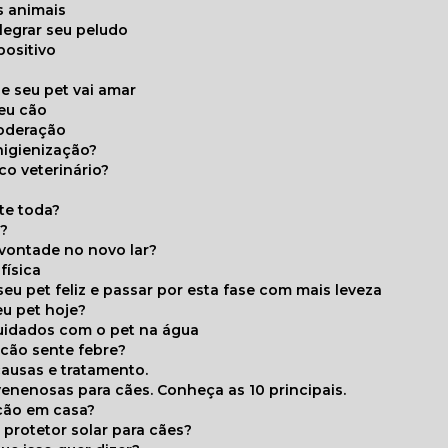
s animais
legrar seu peludo
positivo
s
e seu pet vai amar
seu cão
moderação
higienização?
co veterinário?
ite toda?
a?
 vontade no novo lar?
física
eu pet feliz e passar por esta fase com mais leveza
eu pet hoje?
cuidados com o pet na água
 cão sente febre?
causas e tratamento.
 venenosas para cães. Conheça as 10 principais.
cão em casa?
te protetor solar para cães?