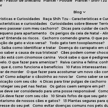
tel - Pastor de Shetland
Plantel - Poodle
Plantel - Shih-Tzu
er
Blog
rísticas e Curiosidades
Raça Shih Tzu - Características e C
racterísticas e curiosidades
Curiosidades sobre Biewer Terri
 devo passear com meu cachorro?
Dicas para cuidar de ca
pequeno para apartamento
Os perigos da ceia de Natal - A
va? Entenda os riscos.
Cachorro comendo grama. O que po
ação de gato e vice-versa?
Todo gato tem toxoplasmose?
. Saiba como identificar e tratar
Doença do carrapato em c
omo saber a causa de sua tristeza?
Cães podem comer choco
m cão está com cinomose canina
Você sabe o que é pedigre
pelo. O que fazer para amenizar?
Raiva canina e felina: c
o que é, como funciona e benefícios
10 Fatos interessante
arar de morder
O que fazer para acostumar um novo cão co
ora? Como adaptar o cãozinho ao novo lar
Como saber se s
nicação com seu cão
4 Dicas para tirar pulgas de cachorro
roteger seu pet nas festas
Os gatos caem sempre em pé?
 que deve ser considerado para uma posse responsável
Como
NCA deve fazer com seu cão
10 Sinais fofos de que seu gato
tarismo de nossos cães e gatos?
13 Plantas seguras para
stresse do seu pet
Como evitar doenças comuns nos pets du