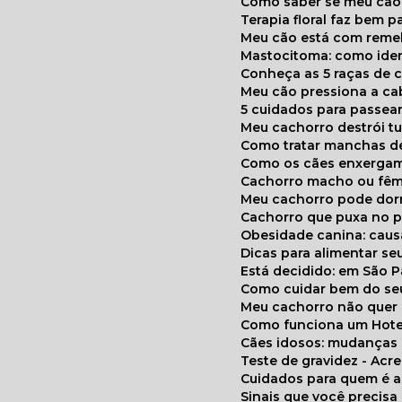
Como saber se meu cã
Terapia floral faz bem 
Meu cão está com reme
Mastocitoma: como ide
Conheça as 5 raças de 
Meu cão pressiona a c
5 cuidados para passea
Meu cachorro destrói t
Como tratar manchas de
Como os cães enxerga
Cachorro macho ou fêm
Meu cachorro pode do
Cachorro que puxa no p
Obesidade canina: cau
Dicas para alimentar seu
Está decidido: em São 
Como cuidar bem do se
Meu cachorro não quer
Como funciona um Hote
Cães idosos: mudança
Teste de gravidez - Ac
Cuidados para quem é 
Sinais que você precisa