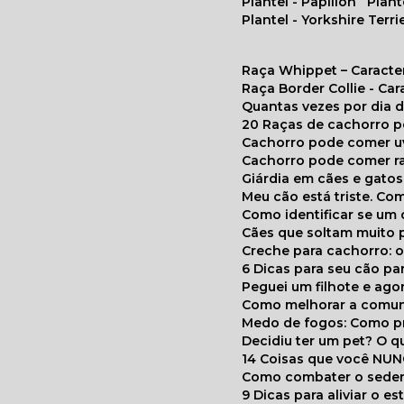
Plantel - Papillon
Plan
Plantel - Yorkshire Terri
Raça Whippet – Caracte
Raça Border Collie - Ca
Quantas vezes por dia
20 Raças de cachorro 
Cachorro pode comer u
Cachorro pode comer r
Giárdia em cães e gatos
Meu cão está triste. C
Como identificar se u
Cães que soltam muito 
Creche para cachorro: 
6 Dicas para seu cão p
Peguei um filhote e ag
Como melhorar a comu
Medo de fogos: Como p
Decidiu ter um pet? O
14 Coisas que você NU
Como combater o seden
9 Dicas para aliviar o e