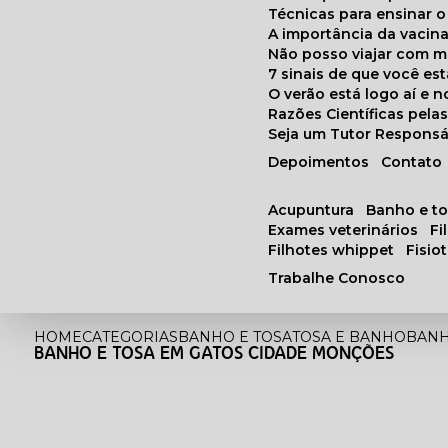
Técnicas para ensinar o
A importância da vacin
Não posso viajar com 
7 sinais de que você e
O verão está logo aí e
Razões Científicas pel
Seja um Tutor Responsá
Depoimentos
Contato
acupuntura
banho e t
exames veterinários
f
filhotes whippet
fisi
Trabalhe Conosco
HOME
CATEGORIAS
BANHO E TOSA
TOSA E BANHO
BANH
BANHO E TOSA EM GATOS CIDADE MONÇÕES