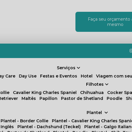
Faça seu orçamento 
!
mesmo
Serviços
Day Care
Day Use
Festas e Eventos
Hotel
Viagem com seu
Filhotes
ollie
Cavalier King Charles Spaniel
Chihuahua
Cocker Spa
Retriever
Maltês
Papillon
Pastor de Shetland
Poodle
S
Plantel
Plantel - Border Collie
Plantel - Cavalier King Charles Spani
 Inglês
Plantel - Dachshund (Teckel)
Plantel - Galgo Italia