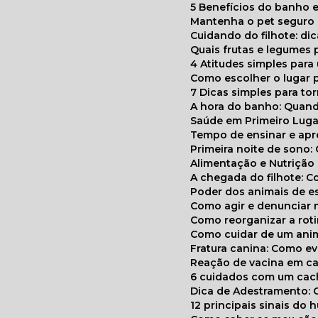
5 Benefícios do banho e
Mantenha o pet segur
Cuidando do filhote: di
Quais frutas e legumes
4 Atitudes simples par
Como escolher o lugar 
7 Dicas simples para to
A hora do banho: Quan
Saúde em Primeiro Luga
Tempo de ensinar e a
Primeira noite de sono:
Alimentação e Nutriçã
A chegada do filhote: 
Poder dos animais de e
Como agir e denunciar
Como reorganizar a ro
Como cuidar de um ani
Fratura canina: Como 
Reação de vacina em ca
6 cuidados com um cac
Dica de Adestramento: 
12 principais sinais do