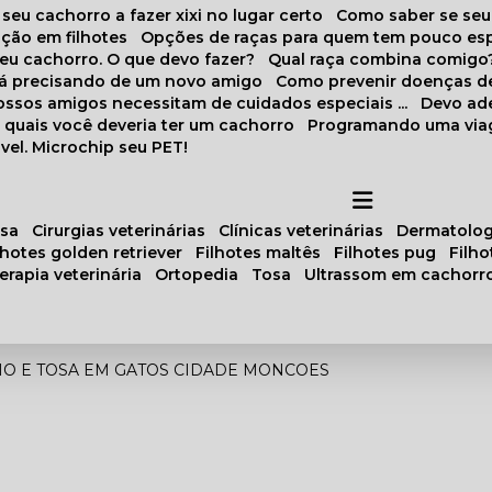
 seu cachorro a fazer xixi no lugar certo
Como saber se se
ação em filhotes
Opções de raças para quem tem pouco es
meu cachorro. O que devo fazer?
Qual raça combina comigo
stá precisando de um novo amigo
Como prevenir doenças d
 nossos amigos necessitam de cuidados especiais ...
Devo ad
as quais você deveria ter um cachorro
Programando uma via
vel. Microchip seu PET!
osa
cirurgias veterinárias
clínicas veterinárias
dermatolog
ilhotes golden retriever
filhotes maltês
filhotes pug
filh
oterapia veterinária
ortopedia
tosa
ultrassom em cachorr
O E TOSA EM GATOS CIDADE MONCOES