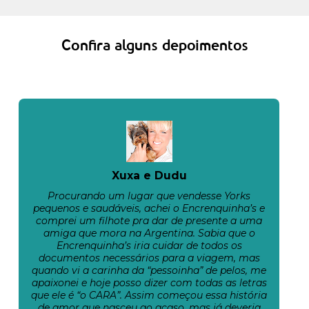
Confira alguns depoimentos
Xuxa e Dudu
Procurando um lugar que vendesse Yorks
pequenos e saudáveis, achei o Encrenquinha’s e
comprei um filhote pra dar de presente a uma
amiga que mora na Argentina. Sabia que o
Encrenquinha’s iria cuidar de todos os
documentos necessários para a viagem, mas
quando vi a carinha da “pessoinha” de pelos, me
apaixonei e hoje posso dizer com todas as letras
que ele é “o CARA”. Assim começou essa história
de amor que nasceu ao acaso, mas já deveria