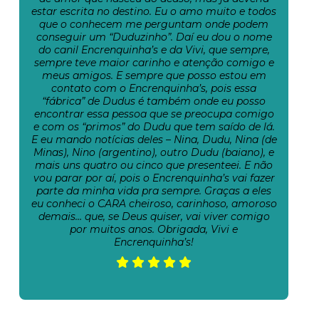
estar escrita no destino. Eu o amo muito e todos
que o conhecem me perguntam onde podem
conseguir um “Duduzinho”. Daí eu dou o nome
do canil Encrenquinha’s e da Vivi, que sempre,
sempre teve maior carinho e atenção comigo e
meus amigos. E sempre que posso estou em
contato com o Encrenquinha’s, pois essa
“fábrica” de Dudus é também onde eu posso
encontrar essa pessoa que se preocupa comigo
e com os “primos” do Dudu que tem saído de lá.
E eu mando notícias deles – Nina, Dudu, Nina (de
Minas), Nino (argentino), outro Dudu (baiano), e
mais uns quatro ou cinco que presenteei. E não
vou parar por aí, pois o Encrenquinha’s vai fazer
parte da minha vida pra sempre. Graças a eles
eu conheci o CARA cheiroso, carinhoso, amoroso
demais… que, se Deus quiser, vai viver comigo
por muitos anos. Obrigada, Vivi e
Encrenquinha’s!