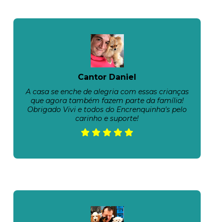
Cantor Daniel
A casa se enche de alegria com essas crianças
que agora também fazem parte da família!
Obrigado Vivi e todos do Encrenquinha's pelo
carinho e suporte!