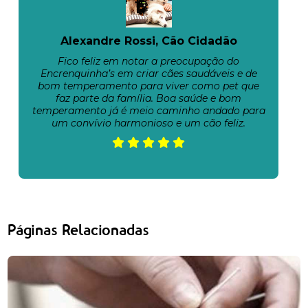
Alexandre Rossi, Cão Cidadão
Fico feliz em notar a preocupação do
Encrenquinha’s em criar cães saudáveis e de
bom temperamento para viver como pet que
faz parte da família. Boa saúde e bom
temperamento já é meio caminho andado para
um convívio harmonioso e um cão feliz.
Páginas Relacionadas