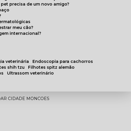
u pet precisa de um novo amigo?
paço
?
ermatológicas
estrar meu cão?
gem internacional?
ia veterinária
endoscopia para cachorros
otes shih tzu
filhotes spitz alemão
os
ultrassom veterinário
DAR CIDADE MONCOES