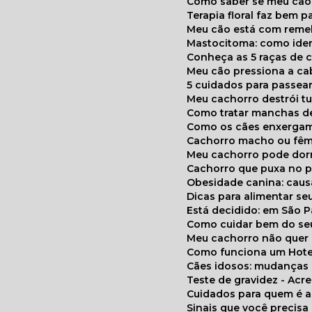
Como saber se meu cã
Terapia floral faz bem 
Meu cão está com reme
Mastocitoma: como ide
Conheça as 5 raças de 
Meu cão pressiona a c
5 cuidados para passea
Meu cachorro destrói t
Como tratar manchas de
Como os cães enxerga
Cachorro macho ou fêm
Meu cachorro pode do
Cachorro que puxa no p
Obesidade canina: cau
Dicas para alimentar seu
Está decidido: em São 
Como cuidar bem do se
Meu cachorro não quer
Como funciona um Hote
Cães idosos: mudança
Teste de gravidez - Ac
Cuidados para quem é 
Sinais que você precisa