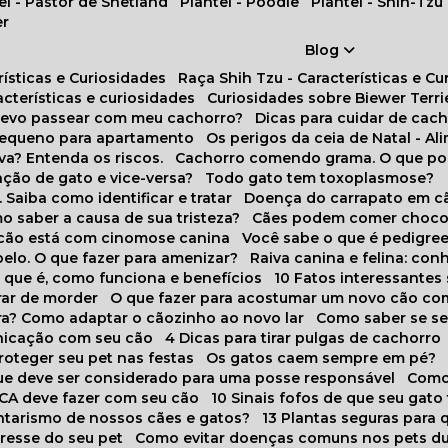
tel - Pastor de Shetland
Plantel - Poodle
Plantel - Shih-Tzu
er
Blog
rísticas e Curiosidades
Raça Shih Tzu - Características e C
racterísticas e curiosidades
Curiosidades sobre Biewer Terri
 devo passear com meu cachorro?
Dicas para cuidar de ca
pequeno para apartamento
Os perigos da ceia de Natal - A
va? Entenda os riscos.
Cachorro comendo grama. O que po
ação de gato e vice-versa?
Todo gato tem toxoplasmose?
. Saiba como identificar e tratar
Doença do carrapato em c
omo saber a causa de sua tristeza?
Cães podem comer choco
m cão está com cinomose canina
Você sabe o que é pedigre
pelo. O que fazer para amenizar?
Raiva canina e felina: c
o que é, como funciona e benefícios
10 Fatos interessante
arar de morder
O que fazer para acostumar um novo cão co
ora? Como adaptar o cãozinho ao novo lar
Como saber se s
nicação com seu cão
4 Dicas para tirar pulgas de cachorro
roteger seu pet nas festas
Os gatos caem sempre em pé?
 que deve ser considerado para uma posse responsável
Como
NCA deve fazer com seu cão
10 Sinais fofos de que seu gato
tarismo de nossos cães e gatos?
13 Plantas seguras para
stresse do seu pet
Como evitar doenças comuns nos pets du