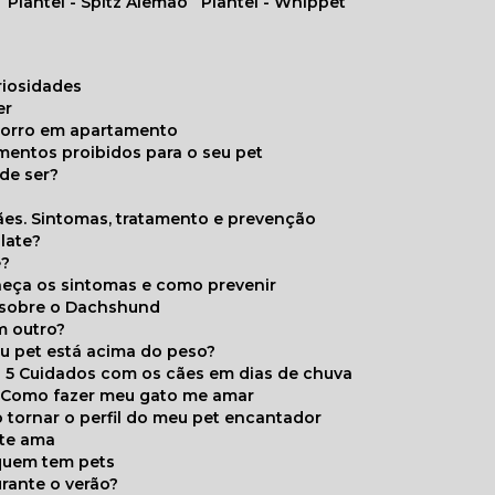
Plantel - Spitz Alemão
Plantel - Whippet
uriosidades
er
chorro em apartamento
limentos proibidos para o seu pet
de ser?
ães. Sintomas, tratamento e prevenção
late?
e?
onheça os sintomas e como prevenir
s sobre o Dachshund
m outro?
eu pet está acima do peso?
5 Cuidados com os cães em dias de chuva
Como fazer meu gato me amar
 tornar o perfil do meu pet encantador
 te ama
 quem tem pets
rante o verão?