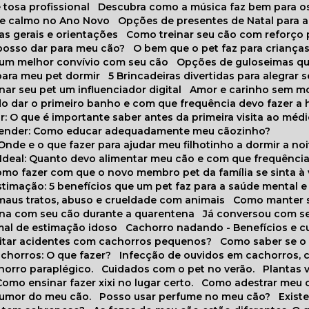
 tosa profissional
Descubra como a música faz bem para o
o e calmo no Ano Novo
Opções de presentes de Natal para a
cas gerais e orientações
Como treinar seu cão com reforço 
 posso dar para meu cão?
O bem que o pet faz para criança
a um melhor convívio com seu cão
Opções de guloseimas qu
para meu pet dormir
5 Brincadeiras divertidas para alegrar 
rnar seu pet um influenciador digital
Amor e carinho sem 
do dar o primeiro banho e com que frequência devo fazer a 
r: O que é importante saber antes da primeira visita ao médi
prender: Como educar adequadamente meu cãozinho?
 Onde e o que fazer para ajudar meu filhotinho a dormir a no
o Ideal: Quanto devo alimentar meu cão e com que frequênci
Como fazer com que o novo membro pet da família se sinta à
stimação: 5 benefícios que um pet faz para a saúde mental e 
 maus tratos, abuso e crueldade com animais
Como manter s
tina com seu cão durante a quarentena
Já conversou com s
mal de estimação idoso
Cachorro nadando - Benefícios e 
evitar acidentes com cachorros pequenos?
Como saber se o
chorros: O que fazer?
Infecção de ouvidos em cachorros, 
horro paraplégico.
Cuidados com o pet no verão.
Plantas
Como ensinar fazer xixi no lugar certo.
Como adestrar meu 
 humor do meu cão.
Posso usar perfume no meu cão?
Exis