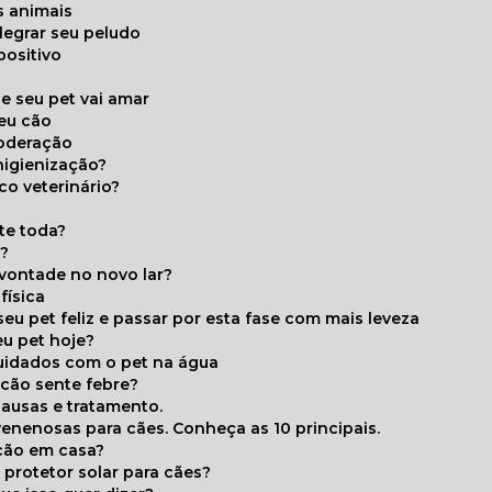
s animais
legrar seu peludo
positivo
s
e seu pet vai amar
seu cão
moderação
higienização?
co veterinário?
ite toda?
a?
 vontade no novo lar?
física
eu pet feliz e passar por esta fase com mais leveza
eu pet hoje?
cuidados com o pet na água
 cão sente febre?
causas e tratamento.
 venenosas para cães. Conheça as 10 principais.
cão em casa?
te protetor solar para cães?