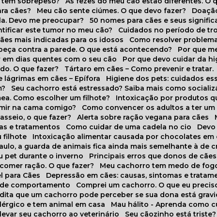
o tem sobrepeso?
As fezes do meu cão estão diferentes. O 
para cães?
Meu cão sente ciúmes. O que devo fazer?
Doaçã
la. Devo me preocupar?
50 nomes para cães e seus signifi
ntificar este tumor no meu cão?
Cuidados no período de tr
cães mais indicadas para os idosos
Como resolver problema
abeça contra a parede. O que está acontecendo?
Por que 
r em dias quentes com o seu cão
Por que devo cuidar da h
udo. O que fazer?
Tártaro em cães – Como prevenir e tratar.
 lágrimas em cães – Epífora
Higiene dos pets: cuidados es
m?
Seu cachorro está estressado? Saiba mais como socializá
ea. Como escolher um filhote?
Intoxicação por produtos 
rmir na cama comigo?
Como convencer os adultos a ter u
asseio, o que fazer?
Alerta sobre ração vegana para cães
sas e tratamentos
Como cuidar de uma cadela no cio
Dev
 filhote
Intoxicação alimentar causada por chocolates em
Paulo, a guarda de animais fica ainda mais semelhante à de c
u pet durante o inverno
Principais erros que donos de cã
 comer ração. O que fazer?
Meu cachorro tem medo de fogo
l para Cães
Depressão em cães: causas, sintomas e tratam
s de comportamento
Comprei um cachorro. O que eu precis
redita que um cachorro pode perceber se sua dona está grav
alérgico e tem animal em casa
Mau hálito - Aprenda como c
 levar seu cachorro ao veterinário
Seu cãozinho está triste?