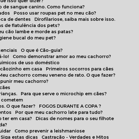
que isso quer dizer?
o de sangue canino. Como funciona?
cados
Posso usar roupas pet no meu cão?
oca de dentes
Dirofilariose, saiba mais sobre isso.
s de flatulência dos pets?
meu cão lambe e morde as patas?
igiene bucal do meu pet?
senciais
O que é Cão-guia?
-lo!
Como demonstrar amor ao meu cachorro?
químicos de uso doméstico
m cãozinho em casa
Primeiros socorros para cães
Meu cachorro comeu veneno de rato. O que fazer?
o punir meu cachorro?
 cães
rianças.
Para que serve o microchip em cães?
es cometem
s. O que fazer?
FOGOS DURANTE A COPA ?
entos
Por que meu cachorro late para tudo?
o ter em casa?
Dicas de nomes para o seu filhote
ida?
uidar
Como prevenir a leishmaniose
 Siga estas dicas
Castração - Verdades e Mitos