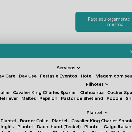
Faça seu orçamento 
!
mesmo
Serviços
Day Care
Day Use
Festas e Eventos
Hotel
Viagem com seu
Filhotes
ollie
Cavalier King Charles Spaniel
Chihuahua
Cocker Spa
Retriever
Maltês
Papillon
Pastor de Shetland
Poodle
S
Plantel
Plantel - Border Collie
Plantel - Cavalier King Charles Spani
 Inglês
Plantel - Dachshund (Teckel)
Plantel - Galgo Italia