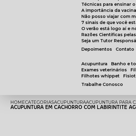
Técnicas para ensinar o
A importância da vacin
Não posso viajar com 
7 sinais de que você e
O verão está logo aí e
Razões Científicas pel
Seja um Tutor Responsá
Depoimentos
Contato
acupuntura
banho e t
exames veterinários
f
filhotes whippet
fisi
Trabalhe Conosco
HOME
CATEGORIAS
ACUPUNTURA
ACUPUNTURA PARA C
ACUPUNTURA EM CACHORRO COM LABIRINTITE A