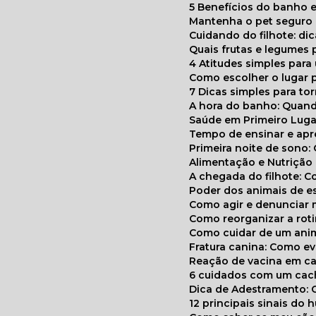
5 Benefícios do banho e
Mantenha o pet segur
Cuidando do filhote: di
Quais frutas e legumes
4 Atitudes simples par
Como escolher o lugar 
7 Dicas simples para to
A hora do banho: Quan
Saúde em Primeiro Luga
Tempo de ensinar e a
Primeira noite de sono:
Alimentação e Nutriçã
A chegada do filhote: 
Poder dos animais de e
Como agir e denunciar
Como reorganizar a ro
Como cuidar de um ani
Fratura canina: Como 
Reação de vacina em ca
6 cuidados com um cac
Dica de Adestramento: 
12 principais sinais do