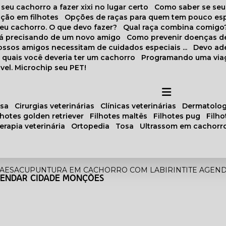
 seu cachorro a fazer xixi no lugar certo
Como saber se se
ação em filhotes
Opções de raças para quem tem pouco es
meu cachorro. O que devo fazer?
Qual raça combina comigo
stá precisando de um novo amigo
Como prevenir doenças d
 nossos amigos necessitam de cuidados especiais ...
Devo ad
as quais você deveria ter um cachorro
Programando uma via
vel. Microchip seu PET!
osa
cirurgias veterinárias
clínicas veterinárias
dermatolog
ilhotes golden retriever
filhotes maltês
filhotes pug
filh
oterapia veterinária
ortopedia
tosa
ultrassom em cachorr
AES
ACUPUNTURA EM CACHORRO COM LABIRINTITE AGEN
GENDAR CIDADE MONÇÕES