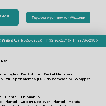
agora
Faça seu orçamento por Whatsapp
(11) 5555-3932
(11) 92192-2274
(11) 99786-2980
 Pet
niel Inglês
Dachshund (Teckel Miniatura)
hih Tzu
Spitz Alemão (Lulu da Pomerania)
Whippet
el
Plantel - Chihuahua
no
Plantel - Golden Retriever
Plantel - Maltês