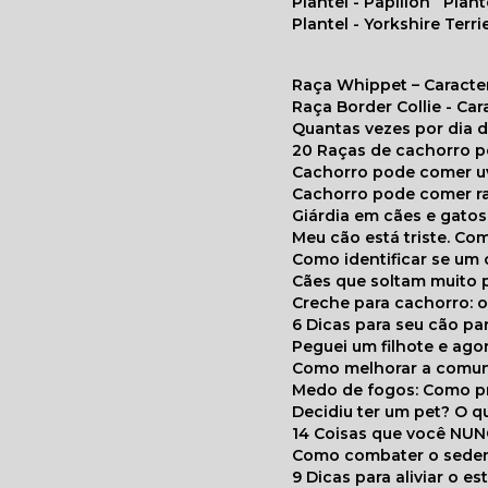
Plantel - Papillon
Plan
Plantel - Yorkshire Terri
Raça Whippet – Caracte
Raça Border Collie - Ca
Quantas vezes por dia
20 Raças de cachorro 
Cachorro pode comer u
Cachorro pode comer r
Giárdia em cães e gatos
Meu cão está triste. C
Como identificar se u
Cães que soltam muito 
Creche para cachorro: 
6 Dicas para seu cão p
Peguei um filhote e ag
Como melhorar a comu
Medo de fogos: Como p
Decidiu ter um pet? O
14 Coisas que você NU
Como combater o seden
9 Dicas para aliviar o e