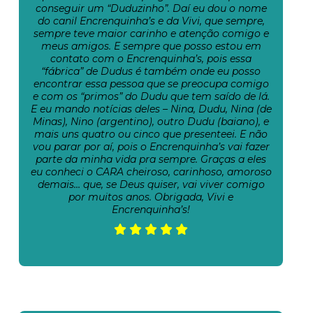
conseguir um “Duduzinho”. Daí eu dou o nome
do canil Encrenquinha’s e da Vivi, que sempre,
sempre teve maior carinho e atenção comigo e
meus amigos. E sempre que posso estou em
contato com o Encrenquinha’s, pois essa
“fábrica” de Dudus é também onde eu posso
encontrar essa pessoa que se preocupa comigo
e com os “primos” do Dudu que tem saído de lá.
E eu mando notícias deles – Nina, Dudu, Nina (de
Minas), Nino (argentino), outro Dudu (baiano), e
mais uns quatro ou cinco que presenteei. E não
vou parar por aí, pois o Encrenquinha’s vai fazer
parte da minha vida pra sempre. Graças a eles
eu conheci o CARA cheiroso, carinhoso, amoroso
demais… que, se Deus quiser, vai viver comigo
por muitos anos. Obrigada, Vivi e
Encrenquinha’s!