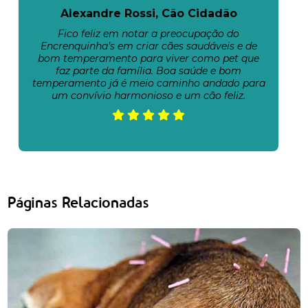
Alexandre Rossi, Cão Cidadão
Fico feliz em notar a preocupação do
Encrenquinha’s em criar cães saudáveis e de
bom temperamento para viver como pet que
faz parte da família. Boa saúde e bom
temperamento já é meio caminho andado para
um convívio harmonioso e um cão feliz.
Páginas Relacionadas