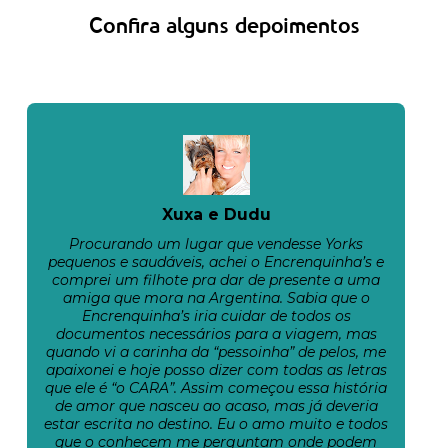
Confira alguns depoimentos
Xuxa e Dudu
Procurando um lugar que vendesse Yorks
pequenos e saudáveis, achei o Encrenquinha’s e
comprei um filhote pra dar de presente a uma
amiga que mora na Argentina. Sabia que o
Encrenquinha’s iria cuidar de todos os
documentos necessários para a viagem, mas
quando vi a carinha da “pessoinha” de pelos, me
apaixonei e hoje posso dizer com todas as letras
que ele é “o CARA”. Assim começou essa história
de amor que nasceu ao acaso, mas já deveria
estar escrita no destino. Eu o amo muito e todos
que o conhecem me perguntam onde podem