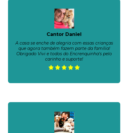
Cantor Daniel
A casa se enche de alegria com essas crianças
que agora também fazem parte da família!
Obrigado Vivi e todos do Encrenquinha's pelo
carinho e suporte!