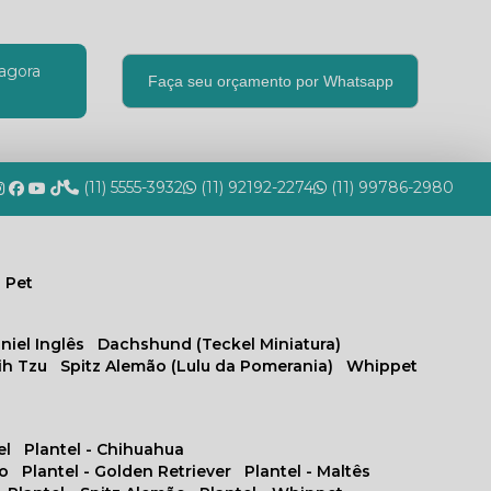
agora
Faça seu orçamento por Whatsapp
(11) 5555-3932
(11) 92192-2274
(11) 99786-2980
 Pet
niel Inglês
Dachshund (Teckel Miniatura)
hih Tzu
Spitz Alemão (Lulu da Pomerania)
Whippet
el
Plantel - Chihuahua
no
Plantel - Golden Retriever
Plantel - Maltês