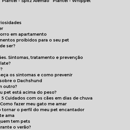
Plantel - Spitz Alemão
Plantel - Whippet
uriosidades
er
chorro em apartamento
limentos proibidos para o seu pet
de ser?
ães. Sintomas, tratamento e prevenção
late?
e?
onheça os sintomas e como prevenir
s sobre o Dachshund
m outro?
eu pet está acima do peso?
5 Cuidados com os cães em dias de chuva
Como fazer meu gato me amar
 tornar o perfil do meu pet encantador
 te ama
 quem tem pets
rante o verão?