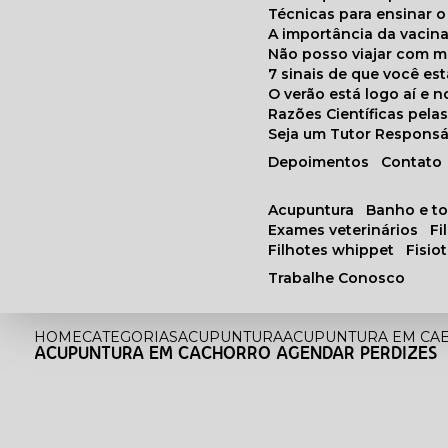
Técnicas para ensinar o
A importância da vacin
Não posso viajar com 
7 sinais de que você e
O verão está logo aí e
Razões Científicas pel
Seja um Tutor Responsá
Depoimentos
Contato
acupuntura
banho e t
exames veterinários
f
filhotes whippet
fisi
Trabalhe Conosco
HOME
CATEGORIAS
ACUPUNTURA
ACUPUNTURA EM CA
ACUPUNTURA EM CACHORRO AGENDAR PERDIZES