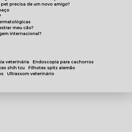
u pet precisa de um novo amigo?
paço
?
ermatológicas
estrar meu cão?
gem internacional?
ia veterinária
endoscopia para cachorros
otes shih tzu
filhotes spitz alemão
os
ultrassom veterinário