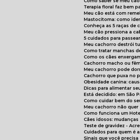
Como saber se meu cã
Terapia floral faz bem 
Meu cão está com reme
Mastocitoma: como ide
Conheça as 5 raças de 
Meu cão pressiona a c
5 cuidados para passea
Meu cachorro destrói t
Como tratar manchas de
Como os cães enxerga
Cachorro macho ou fêm
Meu cachorro pode do
Cachorro que puxa no p
Obesidade canina: cau
Dicas para alimentar seu
Está decidido: em São 
Como cuidar bem do se
Meu cachorro não quer
Como funciona um Hote
Cães idosos: mudança
Teste de gravidez - Ac
Cuidados para quem é 
Sinais que você precisa