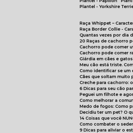
Plantel - Papillon
Plan
Plantel - Yorkshire Terri
Raça Whippet – Caracte
Raça Border Collie - Ca
Quantas vezes por dia
20 Raças de cachorro 
Cachorro pode comer u
Cachorro pode comer r
Giárdia em cães e gatos
Meu cão está triste. C
Como identificar se u
Cães que soltam muito 
Creche para cachorro: 
6 Dicas para seu cão p
Peguei um filhote e ag
Como melhorar a comu
Medo de fogos: Como p
Decidiu ter um pet? O
14 Coisas que você NU
Como combater o seden
9 Dicas para aliviar o e