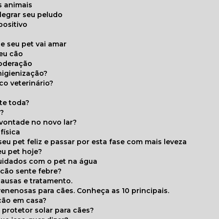
s animais
legrar seu peludo
positivo
s
e seu pet vai amar
seu cão
moderação
higienização?
co veterinário?
ite toda?
a?
 vontade no novo lar?
física
eu pet feliz e passar por esta fase com mais leveza
eu pet hoje?
cuidados com o pet na água
 cão sente febre?
causas e tratamento.
 venenosas para cães. Conheça as 10 principais.
cão em casa?
te protetor solar para cães?