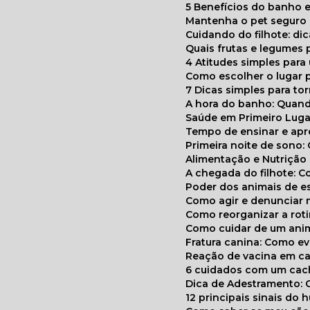
5 Benefícios do banho e
Mantenha o pet segur
Cuidando do filhote: di
Quais frutas e legumes
4 Atitudes simples par
Como escolher o lugar 
7 Dicas simples para to
A hora do banho: Quan
Saúde em Primeiro Luga
Tempo de ensinar e a
Primeira noite de sono:
Alimentação e Nutriçã
A chegada do filhote: 
Poder dos animais de e
Como agir e denunciar
Como reorganizar a ro
Como cuidar de um ani
Fratura canina: Como 
Reação de vacina em ca
6 cuidados com um cac
Dica de Adestramento: 
12 principais sinais do