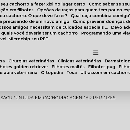
 seu cachorro a fazer xixi no lugar certo
Como saber se se
ação em filhotes
Opções de raças para quem tem pouco es
meu cachorro. O que devo fazer?
Qual raça combina comigo
stá precisando de um novo amigo
Como prevenir doenças d
 nossos amigos necessitam de cuidados especiais ...
Devo ad
as quais você deveria ter um cachorro
Programando uma via
vel. Microchip seu PET!
osa
cirurgias veterinárias
clínicas veterinárias
dermatolog
ilhotes golden retriever
filhotes maltês
filhotes pug
filh
oterapia veterinária
ortopedia
tosa
ultrassom em cachorr
ES
ACUPUNTURA EM CACHORRO AGENDAR PERDIZES