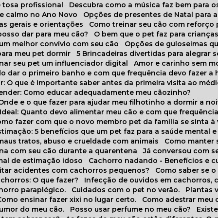
 tosa profissional
Descubra como a música faz bem para o
o e calmo no Ano Novo
Opções de presentes de Natal para a
cas gerais e orientações
Como treinar seu cão com reforço 
 posso dar para meu cão?
O bem que o pet faz para criança
a um melhor convívio com seu cão
Opções de guloseimas qu
para meu pet dormir
5 Brincadeiras divertidas para alegrar 
rnar seu pet um influenciador digital
Amor e carinho sem 
do dar o primeiro banho e com que frequência devo fazer a 
r: O que é importante saber antes da primeira visita ao médi
prender: Como educar adequadamente meu cãozinho?
 Onde e o que fazer para ajudar meu filhotinho a dormir a no
o Ideal: Quanto devo alimentar meu cão e com que frequênci
Como fazer com que o novo membro pet da família se sinta à
stimação: 5 benefícios que um pet faz para a saúde mental e 
 maus tratos, abuso e crueldade com animais
Como manter s
tina com seu cão durante a quarentena
Já conversou com s
mal de estimação idoso
Cachorro nadando - Benefícios e 
evitar acidentes com cachorros pequenos?
Como saber se o
chorros: O que fazer?
Infecção de ouvidos em cachorros, 
horro paraplégico.
Cuidados com o pet no verão.
Plantas
Como ensinar fazer xixi no lugar certo.
Como adestrar meu 
 humor do meu cão.
Posso usar perfume no meu cão?
Exis