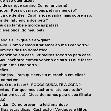
que isso quer dizer?
o de sangue canino. Como funciona?
cados
Posso usar roupas pet no meu cão?
oca de dentes
Dirofilariose, saiba mais sobre isso.
s de flatulência dos pets?
meu cão lambe e morde as patas?
igiene bucal do meu pet?
senciais
O que é Cão-guia?
-lo!
Como demonstrar amor ao meu cachorro?
químicos de uso doméstico
m cãozinho em casa
Primeiros socorros para cães
Meu cachorro comeu veneno de rato. O que fazer?
o punir meu cachorro?
 cães
rianças.
Para que serve o microchip em cães?
es cometem
s. O que fazer?
FOGOS DURANTE A COPA ?
entos
Por que meu cachorro late para tudo?
o ter em casa?
Dicas de nomes para o seu filhote
ida?
uidar
Como prevenir a leishmaniose
 Siga estas dicas
Castração - Verdades e Mitos