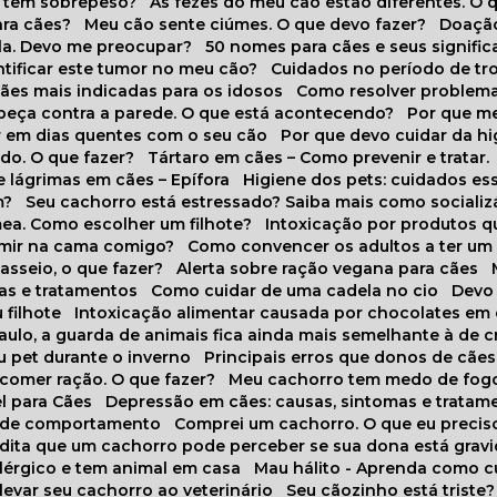
o tem sobrepeso?
As fezes do meu cão estão diferentes. O 
para cães?
Meu cão sente ciúmes. O que devo fazer?
Doaçã
la. Devo me preocupar?
50 nomes para cães e seus signifi
ntificar este tumor no meu cão?
Cuidados no período de tr
cães mais indicadas para os idosos
Como resolver problema
abeça contra a parede. O que está acontecendo?
Por que 
r em dias quentes com o seu cão
Por que devo cuidar da h
udo. O que fazer?
Tártaro em cães – Como prevenir e tratar.
 lágrimas em cães – Epífora
Higiene dos pets: cuidados es
m?
Seu cachorro está estressado? Saiba mais como socializá
ea. Como escolher um filhote?
Intoxicação por produtos 
rmir na cama comigo?
Como convencer os adultos a ter u
asseio, o que fazer?
Alerta sobre ração vegana para cães
sas e tratamentos
Como cuidar de uma cadela no cio
Dev
 filhote
Intoxicação alimentar causada por chocolates em
Paulo, a guarda de animais fica ainda mais semelhante à de c
u pet durante o inverno
Principais erros que donos de cã
 comer ração. O que fazer?
Meu cachorro tem medo de fogo
l para Cães
Depressão em cães: causas, sintomas e tratam
s de comportamento
Comprei um cachorro. O que eu precis
redita que um cachorro pode perceber se sua dona está grav
alérgico e tem animal em casa
Mau hálito - Aprenda como c
 levar seu cachorro ao veterinário
Seu cãozinho está triste?