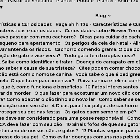
tel - Pastor de Shetland
Plantel - Poodle
Plantel - Shih-Tzu
er
Blog
rísticas e Curiosidades
Raça Shih Tzu - Características e C
racterísticas e curiosidades
Curiosidades sobre Biewer Terri
 devo passear com meu cachorro?
Dicas para cuidar de ca
pequeno para apartamento
Os perigos da ceia de Natal - A
va? Entenda os riscos.
Cachorro comendo grama. O que po
ação de gato e vice-versa?
Todo gato tem toxoplasmose?
. Saiba como identificar e tratar
Doença do carrapato em c
omo saber a causa de sua tristeza?
Cães podem comer choco
m cão está com cinomose canina
Você sabe o que é pedigre
pelo. O que fazer para amenizar?
Raiva canina e felina: c
o que é, como funciona e benefícios
10 Fatos interessante
arar de morder
O que fazer para acostumar um novo cão co
ora? Como adaptar o cãozinho ao novo lar
Como saber se s
nicação com seu cão
4 Dicas para tirar pulgas de cachorro
roteger seu pet nas festas
Os gatos caem sempre em pé?
 que deve ser considerado para uma posse responsável
Como
NCA deve fazer com seu cão
10 Sinais fofos de que seu gato
tarismo de nossos cães e gatos?
13 Plantas seguras para
stresse do seu pet
Como evitar doenças comuns nos pets du