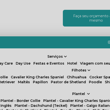
Faça seu orçamento 
!
mesmo
Serviços
Day Care
Day Use
Festas e Eventos
Hotel
Viagem com seu
Filhotes
ollie
Cavalier King Charles Spaniel
Chihuahua
Cocker Spa
Retriever
Maltês
Papillon
Pastor de Shetland
Poodle
S
Plantel
Plantel - Border Collie
Plantel - Cavalier King Charles Spani
 Inglês
Plantel - Dachshund (Teckel)
Plantel - Galgo Italia