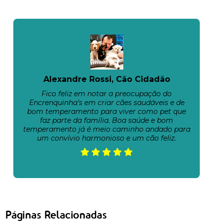
Alexandre Rossi, Cão Cidadão
Fico feliz em notar a preocupação do
Encrenquinha’s em criar cães saudáveis e de
bom temperamento para viver como pet que
faz parte da família. Boa saúde e bom
temperamento já é meio caminho andado para
um convívio harmonioso e um cão feliz.
Páginas Relacionadas