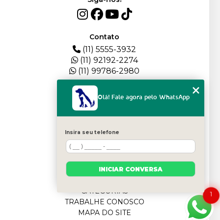
Contato
(11) 5555-3932
(11) 92192-2274
(11) 99786-2980
Menu
Olá! Fale agora pelo WhatsApp
HOME
QUEM SOMOS
DEPOIMENTOS
Insira seu telefone
PLANTEL
BLOG
SERVIÇOS
FILHOTES
INICIAR CONVERSA
CONTATO
CATEGORIAS
1
TRABALHE CONOSCO
MAPA DO SITE