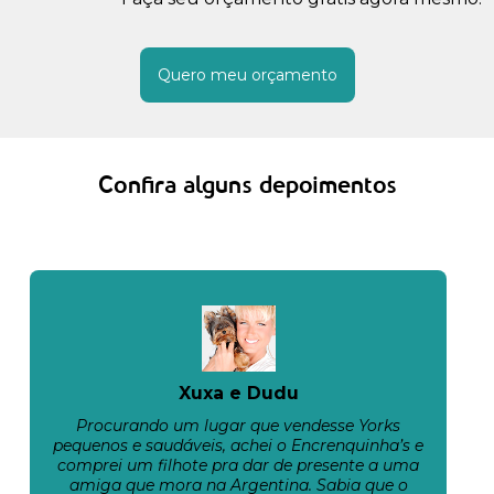
Quero meu orçamento
Confira alguns depoimentos
Xuxa e Dudu
Procurando um lugar que vendesse Yorks
pequenos e saudáveis, achei o Encrenquinha’s e
comprei um filhote pra dar de presente a uma
amiga que mora na Argentina. Sabia que o