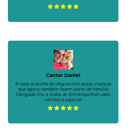
Cantor Daniel
A casa se enche de alegria com essas crianças
que agora também fazem parte da família!
Obrigado Vivi e todos do Encrenquinha's pelo
carinho e suporte!