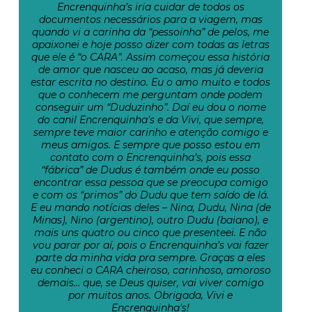
Encrenquinha’s iria cuidar de todos os
documentos necessários para a viagem, mas
quando vi a carinha da “pessoinha” de pelos, me
apaixonei e hoje posso dizer com todas as letras
que ele é “o CARA”. Assim começou essa história
de amor que nasceu ao acaso, mas já deveria
estar escrita no destino. Eu o amo muito e todos
que o conhecem me perguntam onde podem
conseguir um “Duduzinho”. Daí eu dou o nome
do canil Encrenquinha’s e da Vivi, que sempre,
sempre teve maior carinho e atenção comigo e
meus amigos. E sempre que posso estou em
contato com o Encrenquinha’s, pois essa
“fábrica” de Dudus é também onde eu posso
encontrar essa pessoa que se preocupa comigo
e com os “primos” do Dudu que tem saído de lá.
E eu mando notícias deles – Nina, Dudu, Nina (de
Minas), Nino (argentino), outro Dudu (baiano), e
mais uns quatro ou cinco que presenteei. E não
vou parar por aí, pois o Encrenquinha’s vai fazer
parte da minha vida pra sempre. Graças a eles
eu conheci o CARA cheiroso, carinhoso, amoroso
demais… que, se Deus quiser, vai viver comigo
por muitos anos. Obrigada, Vivi e
Encrenquinha’s!