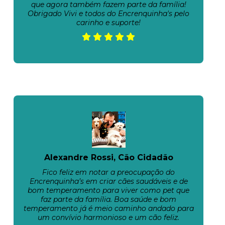
que agora também fazem parte da família!
Obrigado Vivi e todos do Encrenquinha's pelo
carinho e suporte!
Alexandre Rossi, Cão Cidadão
Fico feliz em notar a preocupação do
Encrenquinha’s em criar cães saudáveis e de
bom temperamento para viver como pet que
faz parte da família. Boa saúde e bom
temperamento já é meio caminho andado para
um convívio harmonioso e um cão feliz.