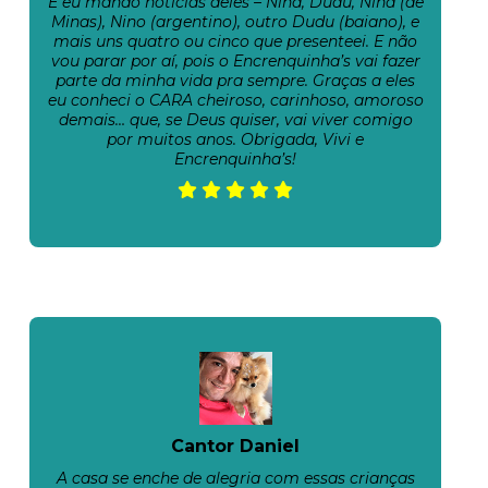
E eu mando notícias deles – Nina, Dudu, Nina (de
Minas), Nino (argentino), outro Dudu (baiano), e
mais uns quatro ou cinco que presenteei. E não
vou parar por aí, pois o Encrenquinha’s vai fazer
parte da minha vida pra sempre. Graças a eles
eu conheci o CARA cheiroso, carinhoso, amoroso
demais… que, se Deus quiser, vai viver comigo
por muitos anos. Obrigada, Vivi e
Encrenquinha’s!
Cantor Daniel
A casa se enche de alegria com essas crianças