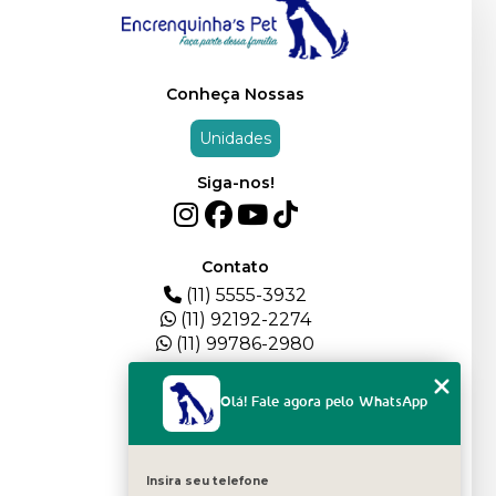
Conheça Nossas
Unidades
Siga-nos!
Contato
(11) 5555-3932
(11) 92192-2274
(11) 99786-2980
Menu
Olá! Fale agora pelo WhatsApp
HOME
QUEM SOMOS
DEPOIMENTOS
Insira seu telefone
PLANTEL