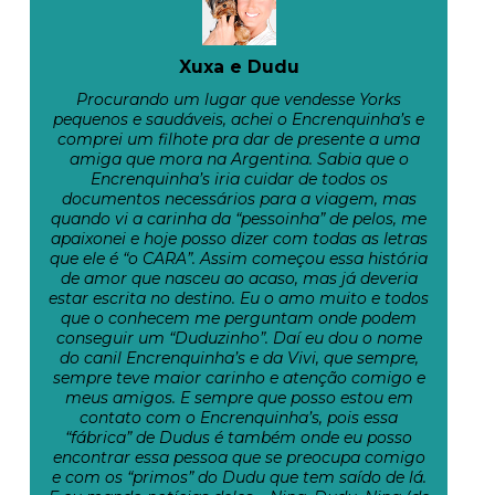
Xuxa e Dudu
Procurando um lugar que vendesse Yorks
pequenos e saudáveis, achei o Encrenquinha’s e
comprei um filhote pra dar de presente a uma
amiga que mora na Argentina. Sabia que o
Encrenquinha’s iria cuidar de todos os
documentos necessários para a viagem, mas
quando vi a carinha da “pessoinha” de pelos, me
apaixonei e hoje posso dizer com todas as letras
que ele é “o CARA”. Assim começou essa história
de amor que nasceu ao acaso, mas já deveria
estar escrita no destino. Eu o amo muito e todos
que o conhecem me perguntam onde podem
conseguir um “Duduzinho”. Daí eu dou o nome
do canil Encrenquinha’s e da Vivi, que sempre,
sempre teve maior carinho e atenção comigo e
meus amigos. E sempre que posso estou em
contato com o Encrenquinha’s, pois essa
“fábrica” de Dudus é também onde eu posso
encontrar essa pessoa que se preocupa comigo
e com os “primos” do Dudu que tem saído de lá.