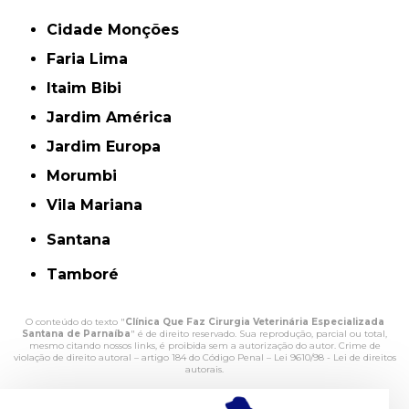
Cidade Monções
Faria Lima
Itaim Bibi
Jardim América
Jardim Europa
Morumbi
Vila Mariana
Santana
Tamboré
O conteúdo do texto "
Clínica Que Faz Cirurgia Veterinária Especializada
Santana de Parnaíba
" é de direito reservado. Sua reprodução, parcial ou total,
mesmo citando nossos links, é proibida sem a autorização do autor. Crime de
violação de direito autoral – artigo 184 do Código Penal –
Lei 9610/98 - Lei de direitos
autorais
.