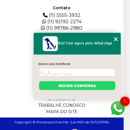
Contato
(11) 5555-3932
(11) 92192-2274
(11) 99786-2980
Menu
Olá! Fale agora pelo WhatsApp
HOME
QUEM SOMOS
DEPOIMENTOS
Insira seu telefone
PLANTEL
BLOG
SERVIÇOS
INICIAR CONVERSA
FILHOTES
CONTATO
CATEGORIAS
1
TRABALHE CONOSCO
MAPA DO SITE
Copyright © Encrenquinhas Pet. (Lei 9610 de 19/02/1998)