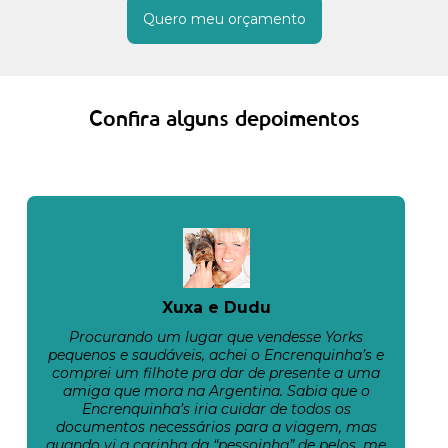
Quero meu orçamento
Confira alguns depoimentos
Xuxa e Dudu
Procurando um lugar que vendesse Yorks
pequenos e saudáveis, achei o Encrenquinha’s e
comprei um filhote pra dar de presente a uma
amiga que mora na Argentina. Sabia que o
Encrenquinha’s iria cuidar de todos os
documentos necessários para a viagem, mas
quando vi a carinha da “pessoinha” de pelos, me