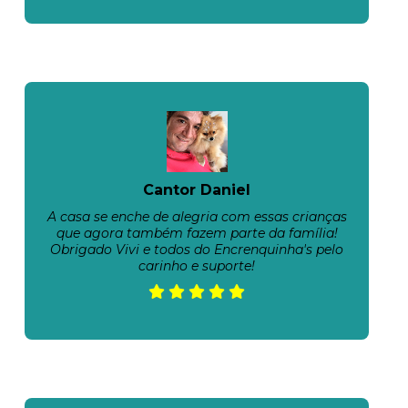
Cantor Daniel
A casa se enche de alegria com essas crianças
que agora também fazem parte da família!
Obrigado Vivi e todos do Encrenquinha's pelo
carinho e suporte!