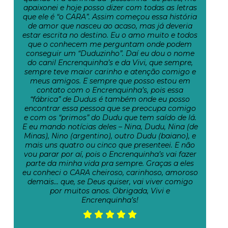
apaixonei e hoje posso dizer com todas as letras
que ele é “o CARA”. Assim começou essa história
de amor que nasceu ao acaso, mas já deveria
estar escrita no destino. Eu o amo muito e todos
que o conhecem me perguntam onde podem
conseguir um “Duduzinho”. Daí eu dou o nome
do canil Encrenquinha’s e da Vivi, que sempre,
sempre teve maior carinho e atenção comigo e
meus amigos. E sempre que posso estou em
contato com o Encrenquinha’s, pois essa
“fábrica” de Dudus é também onde eu posso
encontrar essa pessoa que se preocupa comigo
e com os “primos” do Dudu que tem saído de lá.
E eu mando notícias deles – Nina, Dudu, Nina (de
Minas), Nino (argentino), outro Dudu (baiano), e
mais uns quatro ou cinco que presenteei. E não
vou parar por aí, pois o Encrenquinha’s vai fazer
parte da minha vida pra sempre. Graças a eles
eu conheci o CARA cheiroso, carinhoso, amoroso
demais… que, se Deus quiser, vai viver comigo
por muitos anos. Obrigada, Vivi e
Encrenquinha’s!