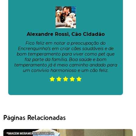
Alexandre Rossi, Cão Cidadão
Fico feliz em notar a preocupação do
Encrenquinha’s em criar cães saudáveis e de
bom temperamento para viver como pet que
faz parte da família. Boa saúde e bom
temperamento já é meio caminho andado para
um convívio harmonioso e um cão feliz.
Páginas Relacionadas