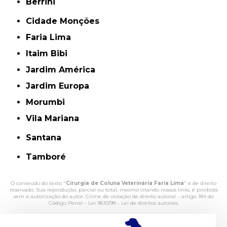
Berrini
Cidade Monções
Faria Lima
Itaim Bibi
Jardim América
Jardim Europa
Morumbi
Vila Mariana
Santana
Tamboré
O conteúdo do texto "
Cirurgia de Coluna Veterinária Faria Lima
" é de direito
reservado. Sua reprodução, parcial ou total, mesmo citando nossos links, é proibida
sem a autorização do autor. Crime de violação de direito autoral – artigo 184 do
Código Penal –
Lei 9610/98 - Lei de direitos autorais
.