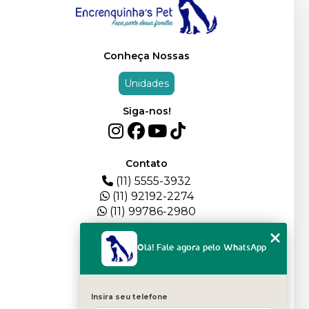
Conheça Nossas
Unidades
Siga-nos!
Contato
(11) 5555-3932
(11) 92192-2274
(11) 99786-2980
Menu
Olá! Fale agora pelo WhatsApp
HOME
QUEM SOMOS
DEPOIMENTOS
Insira seu telefone
PLANTEL