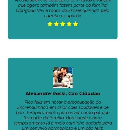
A casa se enche de alegria com essas crianças
que agora também fazem parte da família!
Obrigado Vivi e todos do Encrenquinha's pelo
carinho e suporte!
Alexandre Rossi, Cão Cidadão
Fico feliz em notar a preocupação do
Encrenquinha’s em criar cães saudáveis e de
bom temperamento para viver como pet que
faz parte da família. Boa saúde e bom
temperamento já é meio caminho andado para
um convívio harmonioso e um cão feliz.