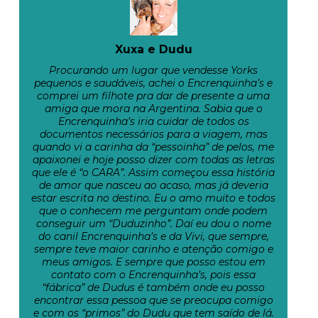
Xuxa e Dudu
Procurando um lugar que vendesse Yorks
pequenos e saudáveis, achei o Encrenquinha’s e
comprei um filhote pra dar de presente a uma
amiga que mora na Argentina. Sabia que o
Encrenquinha’s iria cuidar de todos os
documentos necessários para a viagem, mas
quando vi a carinha da “pessoinha” de pelos, me
apaixonei e hoje posso dizer com todas as letras
que ele é “o CARA”. Assim começou essa história
de amor que nasceu ao acaso, mas já deveria
estar escrita no destino. Eu o amo muito e todos
que o conhecem me perguntam onde podem
conseguir um “Duduzinho”. Daí eu dou o nome
do canil Encrenquinha’s e da Vivi, que sempre,
sempre teve maior carinho e atenção comigo e
meus amigos. E sempre que posso estou em
contato com o Encrenquinha’s, pois essa
“fábrica” de Dudus é também onde eu posso
encontrar essa pessoa que se preocupa comigo
e com os “primos” do Dudu que tem saído de lá.