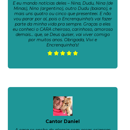
E eu mando notícias deles – Nina, Dudu, Nina (de
Minas), Nino (argentino), outro Dudu (baiano), e
mais uns quatro ou cinco que presenteei. E não
vou parar por aí, pois o Encrenquinha’s vai fazer
parte da minha vida pra sempre. Graças a eles
eu conheci o CARA cheiroso, carinhoso, amoroso
demais… que, se Deus quiser, vai viver comigo
por muitos anos. Obrigada, Vivi e
Encrenquinha’s!
Cantor Daniel