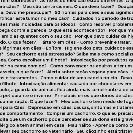
o tem sobrepeso?
As fezes do meu cão estão diferentes. O 
para cães?
Meu cão sente ciúmes. O que devo fazer?
Doaçã
la. Devo me preocupar?
50 nomes para cães e seus signifi
ntificar este tumor no meu cão?
Cuidados no período de tr
cães mais indicadas para os idosos
Como resolver problema
abeça contra a parede. O que está acontecendo?
Por que 
r em dias quentes com o seu cão
Por que devo cuidar da h
udo. O que fazer?
Tártaro em cães – Como prevenir e tratar.
 lágrimas em cães – Epífora
Higiene dos pets: cuidados es
m?
Seu cachorro está estressado? Saiba mais como socializá
ea. Como escolher um filhote?
Intoxicação por produtos 
rmir na cama comigo?
Como convencer os adultos a ter u
asseio, o que fazer?
Alerta sobre ração vegana para cães
sas e tratamentos
Como cuidar de uma cadela no cio
Dev
 filhote
Intoxicação alimentar causada por chocolates em
Paulo, a guarda de animais fica ainda mais semelhante à de c
u pet durante o inverno
Principais erros que donos de cã
 comer ração. O que fazer?
Meu cachorro tem medo de fogo
l para Cães
Depressão em cães: causas, sintomas e tratam
s de comportamento
Comprei um cachorro. O que eu precis
redita que um cachorro pode perceber se sua dona está grav
alérgico e tem animal em casa
Mau hálito - Aprenda como c
 levar seu cachorro ao veterinário
Seu cãozinho está triste?