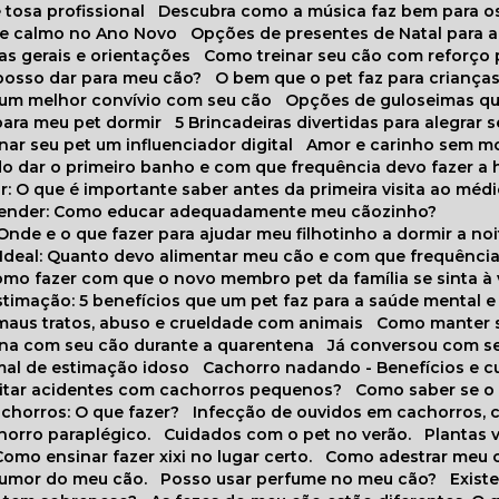
 tosa profissional
Descubra como a música faz bem para o
o e calmo no Ano Novo
Opções de presentes de Natal para a
cas gerais e orientações
Como treinar seu cão com reforço 
 posso dar para meu cão?
O bem que o pet faz para criança
a um melhor convívio com seu cão
Opções de guloseimas qu
para meu pet dormir
5 Brincadeiras divertidas para alegrar 
rnar seu pet um influenciador digital
Amor e carinho sem 
do dar o primeiro banho e com que frequência devo fazer a 
r: O que é importante saber antes da primeira visita ao médi
prender: Como educar adequadamente meu cãozinho?
 Onde e o que fazer para ajudar meu filhotinho a dormir a no
o Ideal: Quanto devo alimentar meu cão e com que frequênci
Como fazer com que o novo membro pet da família se sinta à
stimação: 5 benefícios que um pet faz para a saúde mental e 
 maus tratos, abuso e crueldade com animais
Como manter s
tina com seu cão durante a quarentena
Já conversou com s
mal de estimação idoso
Cachorro nadando - Benefícios e 
evitar acidentes com cachorros pequenos?
Como saber se o
chorros: O que fazer?
Infecção de ouvidos em cachorros, 
horro paraplégico.
Cuidados com o pet no verão.
Plantas
Como ensinar fazer xixi no lugar certo.
Como adestrar meu 
 humor do meu cão.
Posso usar perfume no meu cão?
Exis