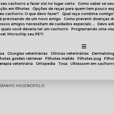
 seu cachorro a fazer xixi no lugar certo
Como saber se se
ação em filhotes
Opções de raças para quem tem pouco es
meu cachorro. O que devo fazer?
Qual raça combina comigo
stá precisando de um novo amigo
Como prevenir doenças d
 nossos amigos necessitam de cuidados especiais ...
Devo ad
as quais você deveria ter um cachorro
Programando uma via
vel. Microchip seu PET!
osa
cirurgias veterinárias
clínicas veterinárias
dermatolog
ilhotes golden retriever
filhotes maltês
filhotes pug
filh
oterapia veterinária
ortopedia
tosa
ultrassom em cachorr
 BANHO HIGIENOPOLIS