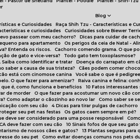
tel - Pastor de Shetland
Plantel - Poodle
Plantel - Shih-Tzu
er
Blog
rísticas e Curiosidades
Raça Shih Tzu - Características e C
racterísticas e curiosidades
Curiosidades sobre Biewer Terri
 devo passear com meu cachorro?
Dicas para cuidar de ca
pequeno para apartamento
Os perigos da ceia de Natal - A
va? Entenda os riscos.
Cachorro comendo grama. O que po
ação de gato e vice-versa?
Todo gato tem toxoplasmose?
. Saiba como identificar e tratar
Doença do carrapato em c
omo saber a causa de sua tristeza?
Cães podem comer choco
m cão está com cinomose canina
Você sabe o que é pedigre
pelo. O que fazer para amenizar?
Raiva canina e felina: c
o que é, como funciona e benefícios
10 Fatos interessante
arar de morder
O que fazer para acostumar um novo cão co
ora? Como adaptar o cãozinho ao novo lar
Como saber se s
nicação com seu cão
4 Dicas para tirar pulgas de cachorro
roteger seu pet nas festas
Os gatos caem sempre em pé?
 que deve ser considerado para uma posse responsável
Como
NCA deve fazer com seu cão
10 Sinais fofos de que seu gato
tarismo de nossos cães e gatos?
13 Plantas seguras para
stresse do seu pet
Como evitar doenças comuns nos pets du