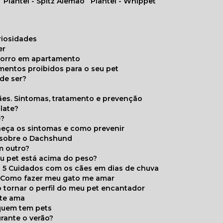
Plantel - Spitz Alemão
Plantel - Whippet
uriosidades
er
chorro em apartamento
limentos proibidos para o seu pet
de ser?
ães. Sintomas, tratamento e prevenção
late?
e?
onheça os sintomas e como prevenir
s sobre o Dachshund
m outro?
eu pet está acima do peso?
5 Cuidados com os cães em dias de chuva
Como fazer meu gato me amar
 tornar o perfil do meu pet encantador
 te ama
 quem tem pets
rante o verão?