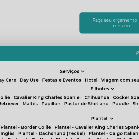
Faça seu orçamento 
!
mesmo
Serviços
Day Care
Day Use
Festas e Eventos
Hotel
Viagem com seu
Filhotes
ollie
Cavalier King Charles Spaniel
Chihuahua
Cocker Spa
Retriever
Maltês
Papillon
Pastor de Shetland
Poodle
S
Plantel
Plantel - Border Collie
Plantel - Cavalier King Charles Spani
 Inglês
Plantel - Dachshund (Teckel)
Plantel - Galgo Italia