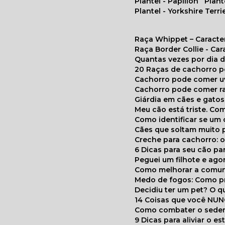
Plantel - Papillon
Plan
Plantel - Yorkshire Terri
Raça Whippet – Caracte
Raça Border Collie - Ca
Quantas vezes por dia
20 Raças de cachorro 
Cachorro pode comer u
Cachorro pode comer r
Giárdia em cães e gatos
Meu cão está triste. C
Como identificar se u
Cães que soltam muito 
Creche para cachorro: 
6 Dicas para seu cão p
Peguei um filhote e ag
Como melhorar a comu
Medo de fogos: Como p
Decidiu ter um pet? O
14 Coisas que você NU
Como combater o seden
9 Dicas para aliviar o e