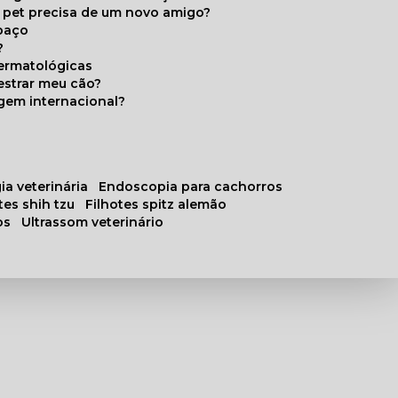
u pet precisa de um novo amigo?
paço
?
ermatológicas
estrar meu cão?
gem internacional?
ia veterinária
endoscopia para cachorros
otes shih tzu
filhotes spitz alemão
os
ultrassom veterinário