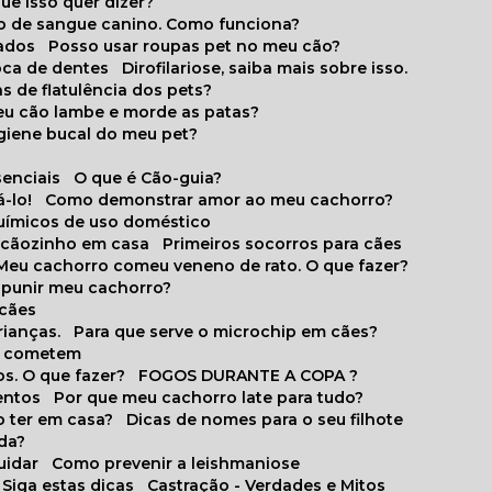
que isso quer dizer?
o de sangue canino. Como funciona?
cados
Posso usar roupas pet no meu cão?
oca de dentes
Dirofilariose, saiba mais sobre isso.
s de flatulência dos pets?
meu cão lambe e morde as patas?
igiene bucal do meu pet?
senciais
O que é Cão-guia?
-lo!
Como demonstrar amor ao meu cachorro?
químicos de uso doméstico
m cãozinho em casa
Primeiros socorros para cães
Meu cachorro comeu veneno de rato. O que fazer?
o punir meu cachorro?
 cães
rianças.
Para que serve o microchip em cães?
es cometem
s. O que fazer?
FOGOS DURANTE A COPA ?
entos
Por que meu cachorro late para tudo?
o ter em casa?
Dicas de nomes para o seu filhote
ida?
uidar
Como prevenir a leishmaniose
 Siga estas dicas
Castração - Verdades e Mitos