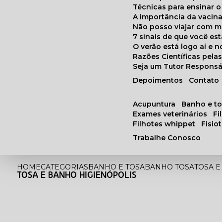
Técnicas para ensinar o
A importância da vacin
Não posso viajar com 
7 sinais de que você e
O verão está logo aí e
Razões Científicas pel
Seja um Tutor Responsá
Depoimentos
Contato
acupuntura
banho e t
exames veterinários
f
filhotes whippet
fisi
Trabalhe Conosco
HOME
CATEGORIAS
BANHO E TOSA
BANHO TOSA
TOSA E
TOSA E BANHO HIGIENÓPOLIS