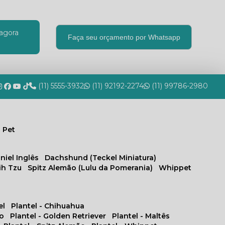
agora
Faça seu orçamento por Whatsapp
(11) 5555-3932
(11) 92192-2274
(11) 99786-2980
 Pet
niel Inglês
Dachshund (Teckel Miniatura)
hih Tzu
Spitz Alemão (Lulu da Pomerania)
Whippet
el
Plantel - Chihuahua
no
Plantel - Golden Retriever
Plantel - Maltês