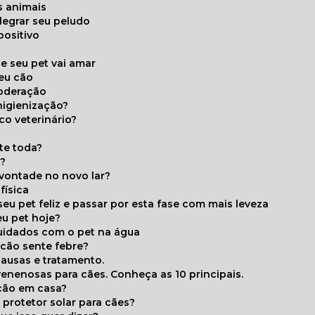
s animais
legrar seu peludo
positivo
s
e seu pet vai amar
seu cão
moderação
higienização?
co veterinário?
ite toda?
a?
 vontade no novo lar?
física
eu pet feliz e passar por esta fase com mais leveza
eu pet hoje?
cuidados com o pet na água
 cão sente febre?
causas e tratamento.
 venenosas para cães. Conheça as 10 principais.
cão em casa?
te protetor solar para cães?