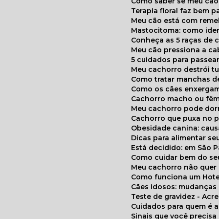
Como saber se meu cã
Terapia floral faz bem 
Meu cão está com reme
Mastocitoma: como ide
Conheça as 5 raças de 
Meu cão pressiona a c
5 cuidados para passea
Meu cachorro destrói t
Como tratar manchas de
Como os cães enxerga
Cachorro macho ou fêm
Meu cachorro pode do
Cachorro que puxa no p
Obesidade canina: cau
Dicas para alimentar seu
Está decidido: em São 
Como cuidar bem do se
Meu cachorro não quer
Como funciona um Hote
Cães idosos: mudança
Teste de gravidez - Ac
Cuidados para quem é 
Sinais que você precisa