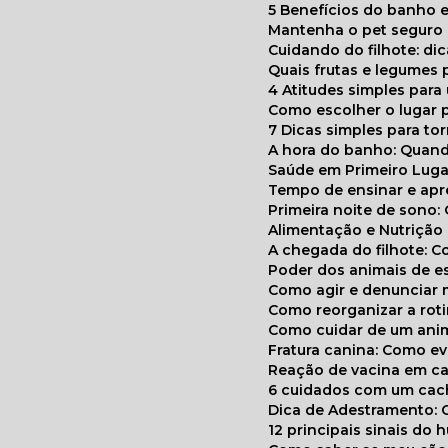
5 Benefícios do banho e
Mantenha o pet segur
Cuidando do filhote: di
Quais frutas e legumes
4 Atitudes simples par
Como escolher o lugar 
7 Dicas simples para to
A hora do banho: Quan
Saúde em Primeiro Luga
Tempo de ensinar e a
Primeira noite de sono:
Alimentação e Nutriçã
A chegada do filhote: 
Poder dos animais de e
Como agir e denunciar
Como reorganizar a ro
Como cuidar de um ani
Fratura canina: Como 
Reação de vacina em ca
6 cuidados com um cac
Dica de Adestramento: 
12 principais sinais do