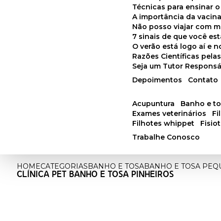
Técnicas para ensinar o
A importância da vacin
Não posso viajar com 
7 sinais de que você e
O verão está logo aí e
Razões Científicas pel
Seja um Tutor Responsá
Depoimentos
Contato
acupuntura
banho e t
exames veterinários
f
filhotes whippet
fisi
Trabalhe Conosco
HOME
CATEGORIAS
BANHO E TOSA
BANHO E TOSA PE
CLÍNICA PET BANHO E TOSA PINHEIROS