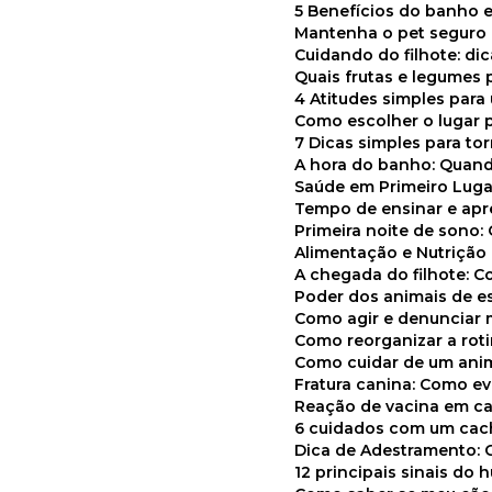
5 Benefícios do banho e
Mantenha o pet segur
Cuidando do filhote: di
Quais frutas e legumes
4 Atitudes simples par
Como escolher o lugar 
7 Dicas simples para to
A hora do banho: Quan
Saúde em Primeiro Luga
Tempo de ensinar e a
Primeira noite de sono:
Alimentação e Nutriçã
A chegada do filhote: 
Poder dos animais de e
Como agir e denunciar
Como reorganizar a ro
Como cuidar de um ani
Fratura canina: Como 
Reação de vacina em ca
6 cuidados com um cac
Dica de Adestramento: 
12 principais sinais do