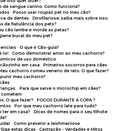
que isso quer dizer?
o de sangue canino. Como funciona?
cados
Posso usar roupas pet no meu cão?
oca de dentes
Dirofilariose, saiba mais sobre isso.
s de flatulência dos pets?
meu cão lambe e morde as patas?
igiene bucal do meu pet?
senciais
O que é Cão-guia?
-lo!
Como demonstrar amor ao meu cachorro?
químicos de uso doméstico
m cãozinho em casa
Primeiros socorros para cães
Meu cachorro comeu veneno de rato. O que fazer?
o punir meu cachorro?
 cães
rianças.
Para que serve o microchip em cães?
es cometem
s. O que fazer?
FOGOS DURANTE A COPA ?
entos
Por que meu cachorro late para tudo?
o ter em casa?
Dicas de nomes para o seu filhote
ida?
uidar
Como prevenir a leishmaniose
 Siga estas dicas
Castração - Verdades e Mitos