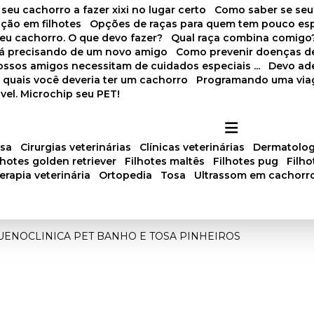
 seu cachorro a fazer xixi no lugar certo
Como saber se se
ação em filhotes
Opções de raças para quem tem pouco es
meu cachorro. O que devo fazer?
Qual raça combina comigo
stá precisando de um novo amigo
Como prevenir doenças d
 nossos amigos necessitam de cuidados especiais ...
Devo ad
as quais você deveria ter um cachorro
Programando uma via
vel. Microchip seu PET!
osa
cirurgias veterinárias
clínicas veterinárias
dermatolog
ilhotes golden retriever
filhotes maltês
filhotes pug
filh
oterapia veterinária
ortopedia
tosa
ultrassom em cachorr
QUENO
CLINICA PET BANHO E TOSA PINHEIROS