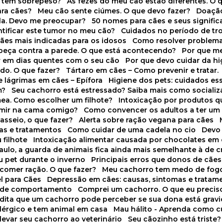
o tem sobrepeso?
As fezes do meu cão estão diferentes. O 
para cães?
Meu cão sente ciúmes. O que devo fazer?
Doaçã
la. Devo me preocupar?
50 nomes para cães e seus signifi
ntificar este tumor no meu cão?
Cuidados no período de tr
cães mais indicadas para os idosos
Como resolver problema
abeça contra a parede. O que está acontecendo?
Por que 
r em dias quentes com o seu cão
Por que devo cuidar da h
udo. O que fazer?
Tártaro em cães – Como prevenir e tratar.
 lágrimas em cães – Epífora
Higiene dos pets: cuidados es
m?
Seu cachorro está estressado? Saiba mais como socializá
ea. Como escolher um filhote?
Intoxicação por produtos 
rmir na cama comigo?
Como convencer os adultos a ter u
asseio, o que fazer?
Alerta sobre ração vegana para cães
sas e tratamentos
Como cuidar de uma cadela no cio
Dev
 filhote
Intoxicação alimentar causada por chocolates em
Paulo, a guarda de animais fica ainda mais semelhante à de c
u pet durante o inverno
Principais erros que donos de cã
 comer ração. O que fazer?
Meu cachorro tem medo de fogo
l para Cães
Depressão em cães: causas, sintomas e tratam
s de comportamento
Comprei um cachorro. O que eu precis
redita que um cachorro pode perceber se sua dona está grav
alérgico e tem animal em casa
Mau hálito - Aprenda como c
 levar seu cachorro ao veterinário
Seu cãozinho está triste?