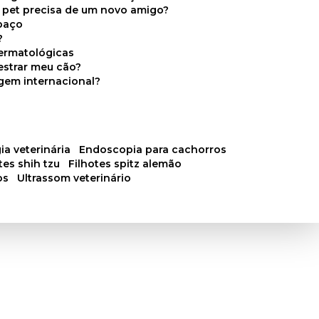
u pet precisa de um novo amigo?
paço
?
ermatológicas
estrar meu cão?
gem internacional?
ia veterinária
endoscopia para cachorros
otes shih tzu
filhotes spitz alemão
os
ultrassom veterinário