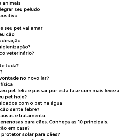
s animais
legrar seu peludo
positivo
s
e seu pet vai amar
seu cão
moderação
higienização?
co veterinário?
ite toda?
a?
 vontade no novo lar?
física
eu pet feliz e passar por esta fase com mais leveza
eu pet hoje?
cuidados com o pet na água
 cão sente febre?
causas e tratamento.
 venenosas para cães. Conheça as 10 principais.
cão em casa?
te protetor solar para cães?