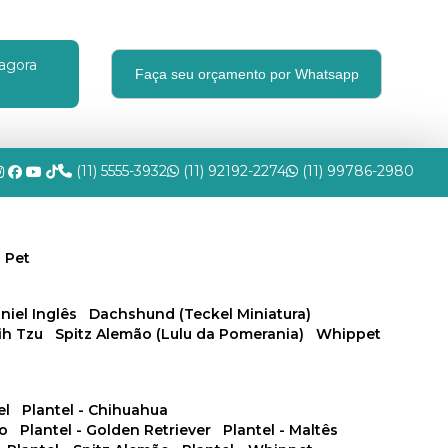
agora
Faça seu orçamento por Whatsapp
(11) 5555-3932
(11) 92192-2274
(11) 99786-2980
 Pet
niel Inglês
Dachshund (Teckel Miniatura)
hih Tzu
Spitz Alemão (Lulu da Pomerania)
Whippet
el
Plantel - Chihuahua
no
Plantel - Golden Retriever
Plantel - Maltês