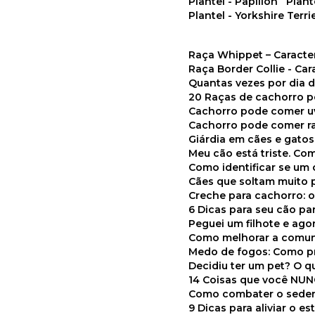
Plantel - Papillon
Plan
Plantel - Yorkshire Terri
Raça Whippet – Caracte
Raça Border Collie - Ca
Quantas vezes por dia
20 Raças de cachorro 
Cachorro pode comer u
Cachorro pode comer r
Giárdia em cães e gatos
Meu cão está triste. C
Como identificar se u
Cães que soltam muito 
Creche para cachorro: 
6 Dicas para seu cão p
Peguei um filhote e ag
Como melhorar a comu
Medo de fogos: Como p
Decidiu ter um pet? O
14 Coisas que você NU
Como combater o seden
9 Dicas para aliviar o e