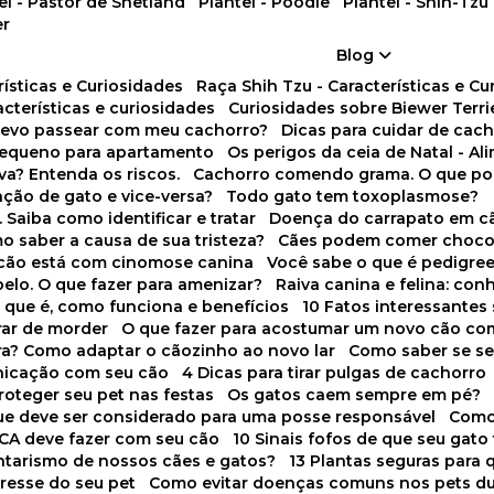
tel - Pastor de Shetland
Plantel - Poodle
Plantel - Shih-Tzu
er
Blog
rísticas e Curiosidades
Raça Shih Tzu - Características e C
racterísticas e curiosidades
Curiosidades sobre Biewer Terri
 devo passear com meu cachorro?
Dicas para cuidar de ca
pequeno para apartamento
Os perigos da ceia de Natal - A
va? Entenda os riscos.
Cachorro comendo grama. O que po
ação de gato e vice-versa?
Todo gato tem toxoplasmose?
. Saiba como identificar e tratar
Doença do carrapato em c
omo saber a causa de sua tristeza?
Cães podem comer choco
m cão está com cinomose canina
Você sabe o que é pedigre
pelo. O que fazer para amenizar?
Raiva canina e felina: c
o que é, como funciona e benefícios
10 Fatos interessante
arar de morder
O que fazer para acostumar um novo cão co
ora? Como adaptar o cãozinho ao novo lar
Como saber se s
nicação com seu cão
4 Dicas para tirar pulgas de cachorro
roteger seu pet nas festas
Os gatos caem sempre em pé?
 que deve ser considerado para uma posse responsável
Como
NCA deve fazer com seu cão
10 Sinais fofos de que seu gato
tarismo de nossos cães e gatos?
13 Plantas seguras para
stresse do seu pet
Como evitar doenças comuns nos pets du