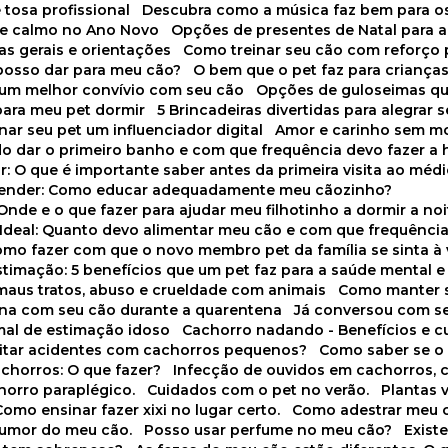
 tosa profissional
Descubra como a música faz bem para o
o e calmo no Ano Novo
Opções de presentes de Natal para a
cas gerais e orientações
Como treinar seu cão com reforço 
 posso dar para meu cão?
O bem que o pet faz para criança
a um melhor convívio com seu cão
Opções de guloseimas qu
para meu pet dormir
5 Brincadeiras divertidas para alegrar 
rnar seu pet um influenciador digital
Amor e carinho sem 
do dar o primeiro banho e com que frequência devo fazer a 
r: O que é importante saber antes da primeira visita ao médi
prender: Como educar adequadamente meu cãozinho?
 Onde e o que fazer para ajudar meu filhotinho a dormir a no
o Ideal: Quanto devo alimentar meu cão e com que frequênci
Como fazer com que o novo membro pet da família se sinta à
stimação: 5 benefícios que um pet faz para a saúde mental e 
 maus tratos, abuso e crueldade com animais
Como manter s
tina com seu cão durante a quarentena
Já conversou com s
mal de estimação idoso
Cachorro nadando - Benefícios e 
evitar acidentes com cachorros pequenos?
Como saber se o
chorros: O que fazer?
Infecção de ouvidos em cachorros, 
horro paraplégico.
Cuidados com o pet no verão.
Plantas
Como ensinar fazer xixi no lugar certo.
Como adestrar meu 
 humor do meu cão.
Posso usar perfume no meu cão?
Exis