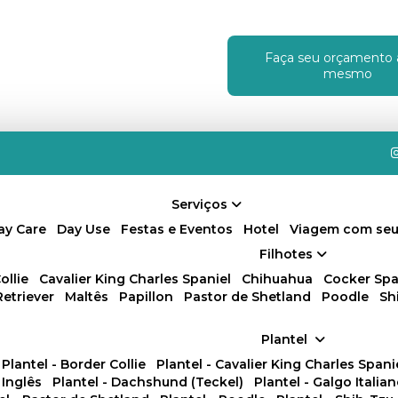
Faça seu orçamento 
!
mesmo
Serviços
Day Care
Day Use
Festas e Eventos
Hotel
Viagem com seu
Filhotes
ollie
Cavalier King Charles Spaniel
Chihuahua
Cocker Spa
Retriever
Maltês
Papillon
Pastor de Shetland
Poodle
S
Plantel
Plantel - Border Collie
Plantel - Cavalier King Charles Spani
 Inglês
Plantel - Dachshund (Teckel)
Plantel - Galgo Italia