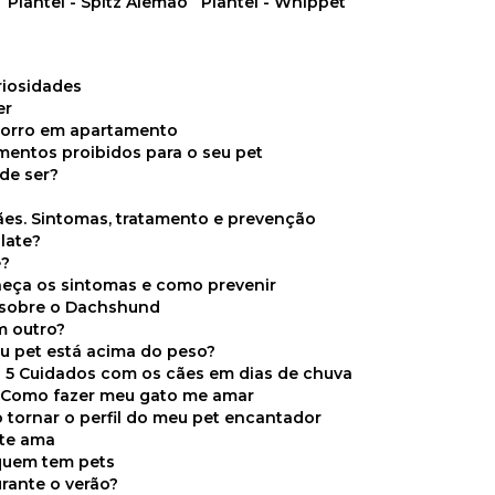
Plantel - Spitz Alemão
Plantel - Whippet
uriosidades
er
chorro em apartamento
limentos proibidos para o seu pet
de ser?
ães. Sintomas, tratamento e prevenção
late?
e?
onheça os sintomas e como prevenir
s sobre o Dachshund
m outro?
eu pet está acima do peso?
5 Cuidados com os cães em dias de chuva
Como fazer meu gato me amar
 tornar o perfil do meu pet encantador
 te ama
 quem tem pets
rante o verão?