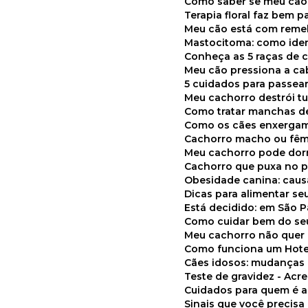
Como saber se meu cã
Terapia floral faz bem 
Meu cão está com reme
Mastocitoma: como ide
Conheça as 5 raças de 
Meu cão pressiona a c
5 cuidados para passea
Meu cachorro destrói t
Como tratar manchas de
Como os cães enxerga
Cachorro macho ou fêm
Meu cachorro pode do
Cachorro que puxa no p
Obesidade canina: cau
Dicas para alimentar seu
Está decidido: em São 
Como cuidar bem do se
Meu cachorro não quer
Como funciona um Hote
Cães idosos: mudança
Teste de gravidez - Ac
Cuidados para quem é 
Sinais que você precisa