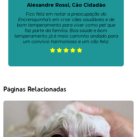
Alexandre Rossi, Cão Cidadão
Fico feliz em notar a preocupação do
Encrenquinha’s em criar cães saudáveis e de
bom temperamento para viver como pet que
faz parte da família. Boa saúde e bom
temperamento já é meio caminho andado para
um convívio harmonioso e um cão feliz.
Páginas Relacionadas