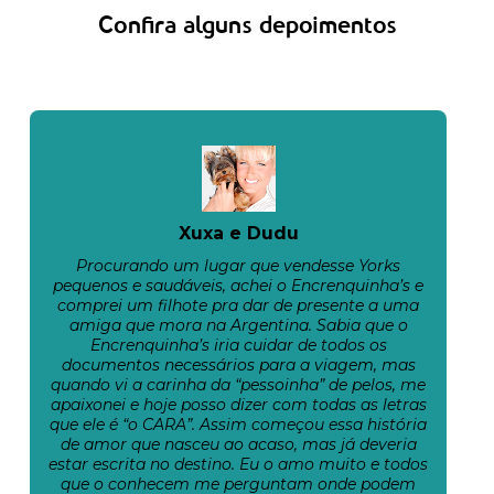
Confira alguns depoimentos
Xuxa e Dudu
Procurando um lugar que vendesse Yorks
pequenos e saudáveis, achei o Encrenquinha’s e
comprei um filhote pra dar de presente a uma
amiga que mora na Argentina. Sabia que o
Encrenquinha’s iria cuidar de todos os
documentos necessários para a viagem, mas
quando vi a carinha da “pessoinha” de pelos, me
apaixonei e hoje posso dizer com todas as letras
que ele é “o CARA”. Assim começou essa história
de amor que nasceu ao acaso, mas já deveria
estar escrita no destino. Eu o amo muito e todos
que o conhecem me perguntam onde podem