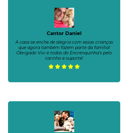
Cantor Daniel
A casa se enche de alegria com essas crianças
que agora também fazem parte da família!
Obrigado Vivi e todos do Encrenquinha's pelo
carinho e suporte!