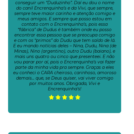
conseguir um “Duduzinho”. Daí eu dou o nome
do canil Encrenquinha’s e da Vivi, que sempre,
sempre teve maior carinho e atenção comigo e
meus amigos. E sempre que posso estou em
contato com o Encrenquinha’s, pois essa
“fábrica” de Dudus é também onde eu posso
encontrar essa pessoa que se preocupa comigo
e com os “primos” do Dudu que tem saído de lá.
E eu mando notícias deles – Nina, Dudu, Nina (de
Minas), Nino (argentino), outro Dudu (baiano), e
mais uns quatro ou cinco que presenteei. E não
vou parar por aí, pois o Encrenquinha’s vai fazer
parte da minha vida pra sempre. Graças a eles
eu conheci o CARA cheiroso, carinhoso, amoroso
demais… que, se Deus quiser, vai viver comigo
por muitos anos. Obrigada, Vivi e
Encrenquinha’s!