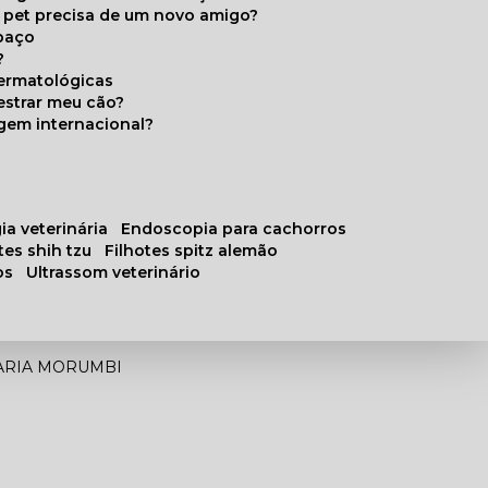
u pet precisa de um novo amigo?
paço
?
ermatológicas
estrar meu cão?
gem internacional?
ia veterinária
endoscopia para cachorros
otes shih tzu
filhotes spitz alemão
os
ultrassom veterinário
NARIA MORUMBI