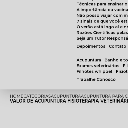
Técnicas para ensinar o
A importância da vacin
Não posso viajar com 
7 sinais de que você e
O verão está logo aí e
Razões Científicas pel
Seja um Tutor Responsá
Depoimentos
Contato
acupuntura
banho e t
exames veterinários
f
filhotes whippet
fisi
Trabalhe Conosco
HOME
CATEGORIAS
ACUPUNTURA
ACUPUNTURA PARA 
VALOR DE ACUPUNTURA FISIOTERAPIA VETERINÁR