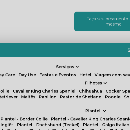
Faça seu orçamento 
!
mesmo
Serviços
Day Care
Day Use
Festas e Eventos
Hotel
Viagem com seu
Filhotes
ollie
Cavalier King Charles Spaniel
Chihuahua
Cocker Spa
Retriever
Maltês
Papillon
Pastor de Shetland
Poodle
S
Plantel
Plantel - Border Collie
Plantel - Cavalier King Charles Spani
 Inglês
Plantel - Dachshund (Teckel)
Plantel - Galgo Italia