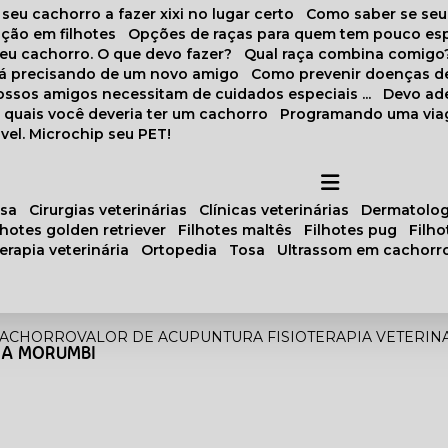
 seu cachorro a fazer xixi no lugar certo
Como saber se se
ação em filhotes
Opções de raças para quem tem pouco es
meu cachorro. O que devo fazer?
Qual raça combina comigo
stá precisando de um novo amigo
Como prevenir doenças d
 nossos amigos necessitam de cuidados especiais ...
Devo ad
as quais você deveria ter um cachorro
Programando uma via
vel. Microchip seu PET!
osa
cirurgias veterinárias
clínicas veterinárias
dermatolog
ilhotes golden retriever
filhotes maltês
filhotes pug
filh
oterapia veterinária
ortopedia
tosa
ultrassom em cachorr
CACHORRO
VALOR DE ACUPUNTURA FISIOTERAPIA VETERI
IA MORUMBI