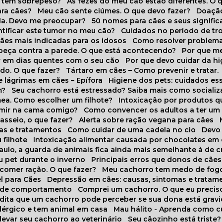
o tem sobrepeso?
As fezes do meu cão estão diferentes. O 
para cães?
Meu cão sente ciúmes. O que devo fazer?
Doaçã
la. Devo me preocupar?
50 nomes para cães e seus signifi
ntificar este tumor no meu cão?
Cuidados no período de tr
cães mais indicadas para os idosos
Como resolver problema
abeça contra a parede. O que está acontecendo?
Por que 
r em dias quentes com o seu cão
Por que devo cuidar da h
udo. O que fazer?
Tártaro em cães – Como prevenir e tratar.
 lágrimas em cães – Epífora
Higiene dos pets: cuidados es
m?
Seu cachorro está estressado? Saiba mais como socializá
ea. Como escolher um filhote?
Intoxicação por produtos 
rmir na cama comigo?
Como convencer os adultos a ter u
asseio, o que fazer?
Alerta sobre ração vegana para cães
sas e tratamentos
Como cuidar de uma cadela no cio
Dev
 filhote
Intoxicação alimentar causada por chocolates em
Paulo, a guarda de animais fica ainda mais semelhante à de c
u pet durante o inverno
Principais erros que donos de cã
 comer ração. O que fazer?
Meu cachorro tem medo de fogo
l para Cães
Depressão em cães: causas, sintomas e tratam
s de comportamento
Comprei um cachorro. O que eu precis
redita que um cachorro pode perceber se sua dona está grav
alérgico e tem animal em casa
Mau hálito - Aprenda como c
 levar seu cachorro ao veterinário
Seu cãozinho está triste?