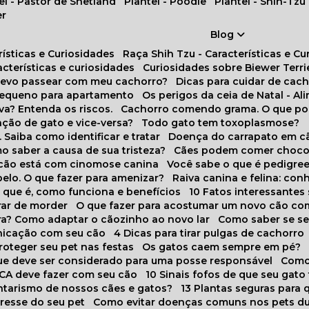
tel - Pastor de Shetland
Plantel - Poodle
Plantel - Shih-Tzu
er
Blog
rísticas e Curiosidades
Raça Shih Tzu - Características e C
racterísticas e curiosidades
Curiosidades sobre Biewer Terri
 devo passear com meu cachorro?
Dicas para cuidar de ca
pequeno para apartamento
Os perigos da ceia de Natal - A
va? Entenda os riscos.
Cachorro comendo grama. O que po
ação de gato e vice-versa?
Todo gato tem toxoplasmose?
. Saiba como identificar e tratar
Doença do carrapato em c
omo saber a causa de sua tristeza?
Cães podem comer choco
m cão está com cinomose canina
Você sabe o que é pedigre
pelo. O que fazer para amenizar?
Raiva canina e felina: c
o que é, como funciona e benefícios
10 Fatos interessante
arar de morder
O que fazer para acostumar um novo cão co
ora? Como adaptar o cãozinho ao novo lar
Como saber se s
nicação com seu cão
4 Dicas para tirar pulgas de cachorro
roteger seu pet nas festas
Os gatos caem sempre em pé?
 que deve ser considerado para uma posse responsável
Como
NCA deve fazer com seu cão
10 Sinais fofos de que seu gato
tarismo de nossos cães e gatos?
13 Plantas seguras para
stresse do seu pet
Como evitar doenças comuns nos pets du