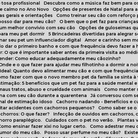
 tosa profissional
Descubra como a música faz bem para o
o e calmo no Ano Novo
Opções de presentes de Natal para a
cas gerais e orientações
Como treinar seu cão com reforço 
 posso dar para meu cão?
O bem que o pet faz para criança
a um melhor convívio com seu cão
Opções de guloseimas qu
para meu pet dormir
5 Brincadeiras divertidas para alegrar 
rnar seu pet um influenciador digital
Amor e carinho sem 
do dar o primeiro banho e com que frequência devo fazer a 
r: O que é importante saber antes da primeira visita ao médi
prender: Como educar adequadamente meu cãozinho?
 Onde e o que fazer para ajudar meu filhotinho a dormir a no
o Ideal: Quanto devo alimentar meu cão e com que frequênci
Como fazer com que o novo membro pet da família se sinta à
stimação: 5 benefícios que um pet faz para a saúde mental e 
 maus tratos, abuso e crueldade com animais
Como manter s
tina com seu cão durante a quarentena
Já conversou com s
mal de estimação idoso
Cachorro nadando - Benefícios e 
evitar acidentes com cachorros pequenos?
Como saber se o
chorros: O que fazer?
Infecção de ouvidos em cachorros, 
horro paraplégico.
Cuidados com o pet no verão.
Plantas
Como ensinar fazer xixi no lugar certo.
Como adestrar meu 
 humor do meu cão.
Posso usar perfume no meu cão?
Exis