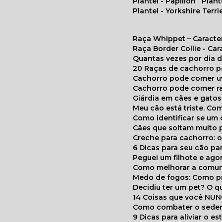
Plantel - Papillon
Plan
Plantel - Yorkshire Terri
Raça Whippet – Caracte
Raça Border Collie - Ca
Quantas vezes por dia
20 Raças de cachorro 
Cachorro pode comer u
Cachorro pode comer r
Giárdia em cães e gatos
Meu cão está triste. C
Como identificar se u
Cães que soltam muito 
Creche para cachorro: 
6 Dicas para seu cão p
Peguei um filhote e ag
Como melhorar a comu
Medo de fogos: Como p
Decidiu ter um pet? O
14 Coisas que você NU
Como combater o seden
9 Dicas para aliviar o e