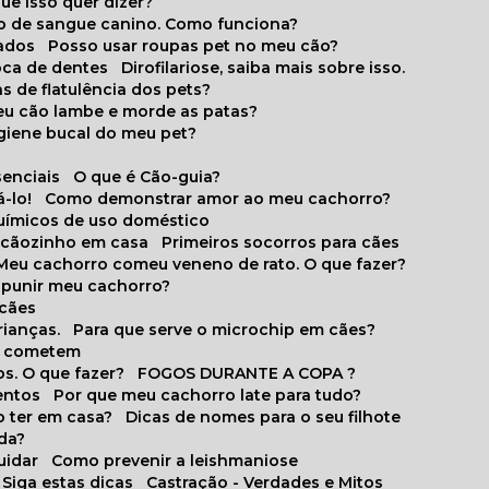
que isso quer dizer?
o de sangue canino. Como funciona?
cados
Posso usar roupas pet no meu cão?
oca de dentes
Dirofilariose, saiba mais sobre isso.
s de flatulência dos pets?
meu cão lambe e morde as patas?
igiene bucal do meu pet?
senciais
O que é Cão-guia?
-lo!
Como demonstrar amor ao meu cachorro?
químicos de uso doméstico
m cãozinho em casa
Primeiros socorros para cães
Meu cachorro comeu veneno de rato. O que fazer?
o punir meu cachorro?
 cães
rianças.
Para que serve o microchip em cães?
es cometem
s. O que fazer?
FOGOS DURANTE A COPA ?
entos
Por que meu cachorro late para tudo?
o ter em casa?
Dicas de nomes para o seu filhote
ida?
uidar
Como prevenir a leishmaniose
 Siga estas dicas
Castração - Verdades e Mitos