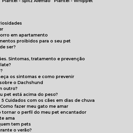
Plantel - Spitz Alemão
Plantel - Whippet
uriosidades
er
chorro em apartamento
limentos proibidos para o seu pet
de ser?
ães. Sintomas, tratamento e prevenção
late?
e?
onheça os sintomas e como prevenir
s sobre o Dachshund
m outro?
eu pet está acima do peso?
5 Cuidados com os cães em dias de chuva
Como fazer meu gato me amar
 tornar o perfil do meu pet encantador
 te ama
 quem tem pets
rante o verão?