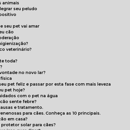
s animais
legrar seu peludo
positivo
s
e seu pet vai amar
seu cão
moderação
higienização?
co veterinário?
ite toda?
a?
 vontade no novo lar?
física
eu pet feliz e passar por esta fase com mais leveza
eu pet hoje?
cuidados com o pet na água
 cão sente febre?
causas e tratamento.
 venenosas para cães. Conheça as 10 principais.
cão em casa?
te protetor solar para cães?