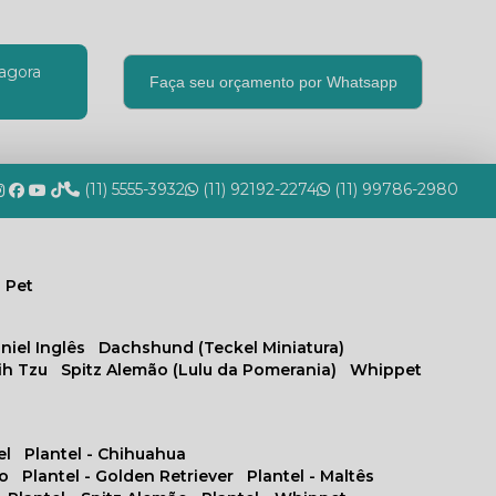
agora
Faça seu orçamento por Whatsapp
(11) 5555-3932
(11) 92192-2274
(11) 99786-2980
 Pet
niel Inglês
Dachshund (Teckel Miniatura)
hih Tzu
Spitz Alemão (Lulu da Pomerania)
Whippet
el
Plantel - Chihuahua
no
Plantel - Golden Retriever
Plantel - Maltês