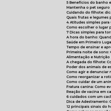
5 Benefícios do banho e
Mantenha o pet segur
Cuidando do filhote: di
Quais frutas e legumes
4 Atitudes simples par
Como escolher o lugar 
7 Dicas simples para to
A hora do banho: Quan
Saúde em Primeiro Luga
Tempo de ensinar e a
Primeira noite de sono:
Alimentação e Nutriçã
A chegada do filhote: 
Poder dos animais de e
Como agir e denunciar
Como reorganizar a ro
Como cuidar de um ani
Fratura canina: Como 
Reação de vacina em ca
6 cuidados com um cac
Dica de Adestramento: 
12 principais sinais do