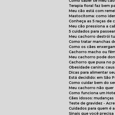
Como saber se meu cã
Terapia floral faz bem 
Meu cão está com reme
Mastocitoma: como ide
Conheça as 5 raças de 
Meu cão pressiona a c
5 cuidados para passea
Meu cachorro destrói t
Como tratar manchas de
Como os cães enxerga
Cachorro macho ou fêm
Meu cachorro pode do
Cachorro que puxa no p
Obesidade canina: cau
Dicas para alimentar seu
Está decidido: em São 
Como cuidar bem do se
Meu cachorro não quer
Como funciona um Hote
Cães idosos: mudança
Teste de gravidez - Ac
Cuidados para quem é 
Sinais que você precisa