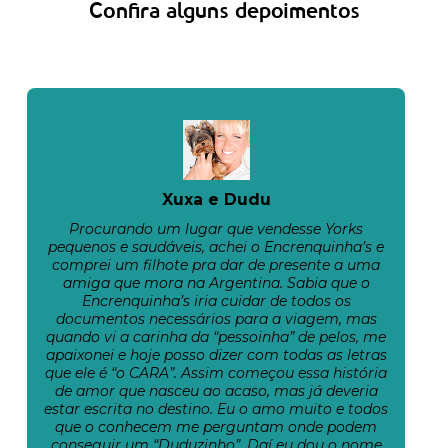
Confira alguns depoimentos
Xuxa e Dudu
Procurando um lugar que vendesse Yorks
pequenos e saudáveis, achei o Encrenquinha’s e
comprei um filhote pra dar de presente a uma
amiga que mora na Argentina. Sabia que o
Encrenquinha’s iria cuidar de todos os
documentos necessários para a viagem, mas
quando vi a carinha da “pessoinha” de pelos, me
apaixonei e hoje posso dizer com todas as letras
que ele é “o CARA”. Assim começou essa história
de amor que nasceu ao acaso, mas já deveria
estar escrita no destino. Eu o amo muito e todos
que o conhecem me perguntam onde podem
conseguir um “Duduzinho”. Daí eu dou o nome