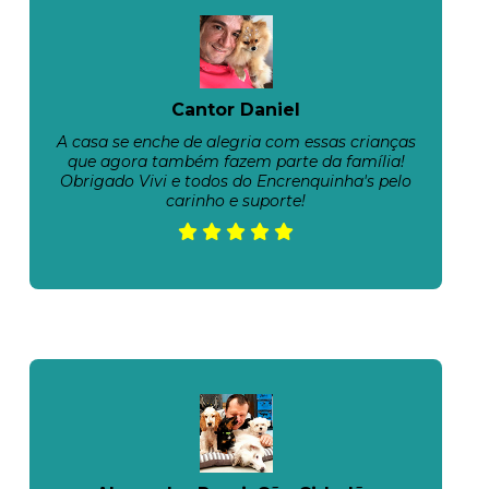
Cantor Daniel
A casa se enche de alegria com essas crianças
que agora também fazem parte da família!
Obrigado Vivi e todos do Encrenquinha's pelo
carinho e suporte!