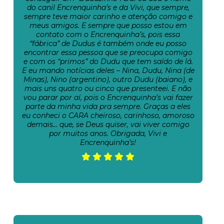
do canil Encrenquinha’s e da Vivi, que sempre,
sempre teve maior carinho e atenção comigo e
meus amigos. E sempre que posso estou em
contato com o Encrenquinha’s, pois essa
“fábrica” de Dudus é também onde eu posso
encontrar essa pessoa que se preocupa comigo
e com os “primos” do Dudu que tem saído de lá.
E eu mando notícias deles – Nina, Dudu, Nina (de
Minas), Nino (argentino), outro Dudu (baiano), e
mais uns quatro ou cinco que presenteei. E não
vou parar por aí, pois o Encrenquinha’s vai fazer
parte da minha vida pra sempre. Graças a eles
eu conheci o CARA cheiroso, carinhoso, amoroso
demais… que, se Deus quiser, vai viver comigo
por muitos anos. Obrigada, Vivi e
Encrenquinha’s!