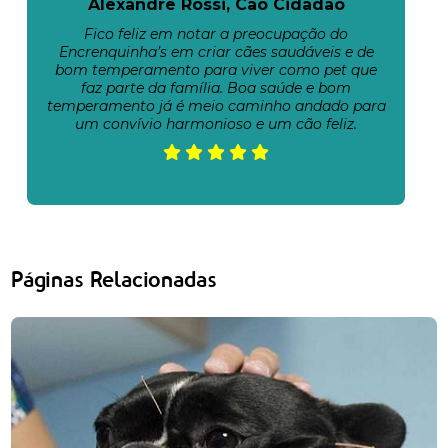
Alexandre Rossi, Cão Cidadão
Fico feliz em notar a preocupação do
Encrenquinha’s em criar cães saudáveis e de
bom temperamento para viver como pet que
faz parte da família. Boa saúde e bom
temperamento já é meio caminho andado para
um convívio harmonioso e um cão feliz.
Páginas Relacionadas