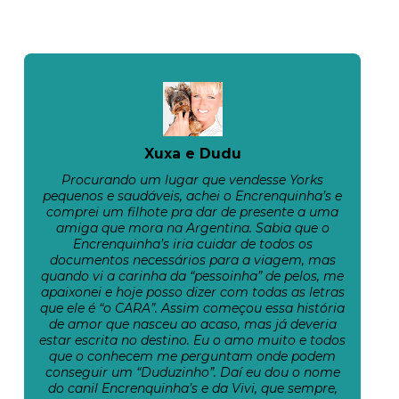
Xuxa e Dudu
Procurando um lugar que vendesse Yorks
pequenos e saudáveis, achei o Encrenquinha’s e
comprei um filhote pra dar de presente a uma
amiga que mora na Argentina. Sabia que o
Encrenquinha’s iria cuidar de todos os
documentos necessários para a viagem, mas
quando vi a carinha da “pessoinha” de pelos, me
apaixonei e hoje posso dizer com todas as letras
que ele é “o CARA”. Assim começou essa história
de amor que nasceu ao acaso, mas já deveria
estar escrita no destino. Eu o amo muito e todos
que o conhecem me perguntam onde podem
conseguir um “Duduzinho”. Daí eu dou o nome
do canil Encrenquinha’s e da Vivi, que sempre,