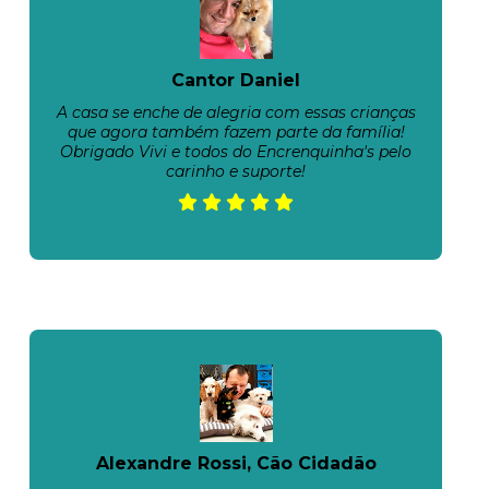
Cantor Daniel
A casa se enche de alegria com essas crianças
que agora também fazem parte da família!
Obrigado Vivi e todos do Encrenquinha's pelo
carinho e suporte!
Alexandre Rossi, Cão Cidadão