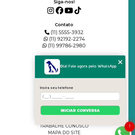
Siga-nos!
Contato
(11) 5555-3932
(11) 92192-2274
(11) 99786-2980
Menu
HOME
Olá! Fale agora pelo WhatsApp
QUEM SOMOS
DEPOIMENTOS
PLANTEL
Insira seu telefone
BLOG
SERVIÇOS
FILHOTES
INICIAR CONVERSA
CONTATO
CATEGORIAS
TRABALHE CONOSCO
1
MAPA DO SITE