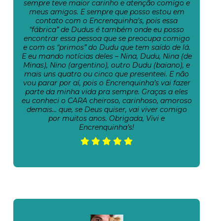
sempre teve maior carinho e atenção comigo e
meus amigos. E sempre que posso estou em
contato com o Encrenquinha’s, pois essa
“fábrica” de Dudus é também onde eu posso
encontrar essa pessoa que se preocupa comigo
e com os “primos” do Dudu que tem saído de lá.
E eu mando notícias deles – Nina, Dudu, Nina (de
Minas), Nino (argentino), outro Dudu (baiano), e
mais uns quatro ou cinco que presenteei. E não
vou parar por aí, pois o Encrenquinha’s vai fazer
parte da minha vida pra sempre. Graças a eles
eu conheci o CARA cheiroso, carinhoso, amoroso
demais… que, se Deus quiser, vai viver comigo
por muitos anos. Obrigada, Vivi e
Encrenquinha’s!